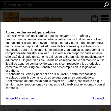
Articulos
(0
)
Acceso exclusivo solo para adultos
Este sitio web está destinado a adultos (mayores de 18 años) y
proporciona contenido relacionado con el cannabis. Utilizamos cookies
en nuestro sitio web para ayudarnos a mejorar y ofrecer una experiencia
de usuario de mayor calidad. Algunas de las cookies que utilizamos son
esenciales para el funcionamiento del sitio y, en particular, para permitirle
comprar desde nuestro sitio web. La información proporcionada en este
sitio está destinada únicamente a fines de entretenimiento, medicinales y
educativos. Original Sensible Seeds no es responsable del mal uso o uso
ilegal de acuerdo con la ley de cada país con respecto a los productos
🌱 Planea más grande 💪 Crece más grande 🌿 420 Semillas 🌟 €420 💰
comercializados. Original Sensible Seeds cumple con la legislación
española.
Original Sensible Semillas de
Al confirmar su edad y hacer clic en "ENTRAR", habrá reconocido y
aceptado permitir que las cookies se guarden en su computadora.
Confirmación de que es un adulto mayor de 18 años, consciente de que
Marihuana
la información proporcionada en nuestro sitio web está relacionada con el
cannabis.
Original Sensible Seeds siempre se ha esforzado por
ofrecerle las semillas de cannabis más potentes y
Tengo 18 años o más
No acepto
Mas info
productivas del planeta, y nuestra experiencia y
conocimiento para suministrar las mejores variedades de
NUEVOS LANZAMIENTOS