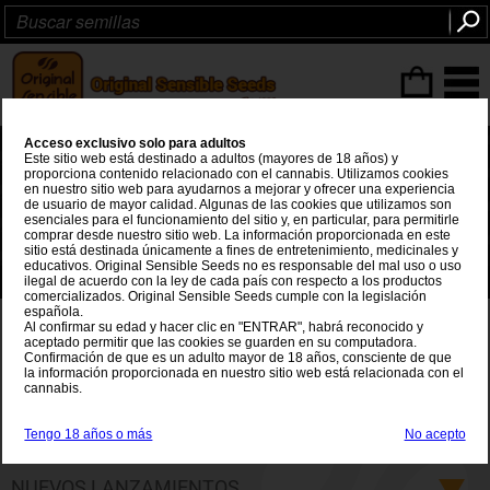
Articulos
(0
)
Acceso exclusivo solo para adultos
Este sitio web está destinado a adultos (mayores de 18 años) y
proporciona contenido relacionado con el cannabis. Utilizamos cookies
en nuestro sitio web para ayudarnos a mejorar y ofrecer una experiencia
de usuario de mayor calidad. Algunas de las cookies que utilizamos son
esenciales para el funcionamiento del sitio y, en particular, para permitirle
comprar desde nuestro sitio web. La información proporcionada en este
sitio está destinada únicamente a fines de entretenimiento, medicinales y
educativos. Original Sensible Seeds no es responsable del mal uso o uso
ilegal de acuerdo con la ley de cada país con respecto a los productos
🌱 Planea más grande 💪 Crece más grande 🌿 420 Semillas 🌟 €420 💰
comercializados. Original Sensible Seeds cumple con la legislación
española.
Original Sensible Semillas de
Al confirmar su edad y hacer clic en "ENTRAR", habrá reconocido y
aceptado permitir que las cookies se guarden en su computadora.
Confirmación de que es un adulto mayor de 18 años, consciente de que
Marihuana
la información proporcionada en nuestro sitio web está relacionada con el
cannabis.
Original Sensible Seeds siempre se ha esforzado por
ofrecerle las semillas de cannabis más potentes y
Tengo 18 años o más
No acepto
Mas info
productivas del planeta, y nuestra experiencia y
conocimiento para suministrar las mejores variedades de
NUEVOS LANZAMIENTOS