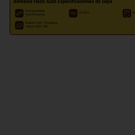
Amnesia Haze Auto Especificaciones de cepa
Amnesia Haze,
20.00%
6
Autoflowering
Exterior: 200 - Por planta
Interior: 600 - M2