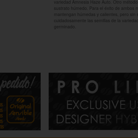
variedad Amnesia Haze Auto. Otro método p
sustrato húmedo. Para el éxito de ambos m
mantengan húmedas y calientes, pero sin se
cuidadosamente las semillas de la varieda
germinado.