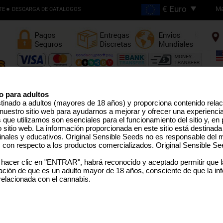
Ma
TE
DESCARGA DE CATALOGOS
Envios Gratis en Pedidos
Superiores €200
o para adultos
stinado a adultos (mayores de 18 años) y proporciona contenido rela
nuestro sitio web para ayudarnos a mejorar y ofrecer una experienci
EMILLAS ALTO THC
LÍNEA PRO
SEMILLAS MEDICINAL
SEMILLAS EEUU
SEMILLAS GRANEL
TERPEN
que utilizamos son esenciales para el funcionamiento del sitio y, en pa
sitio web. La información proporcionada en este sitio está destinada
inales y educativos. Original Sensible Seeds no es responsable del m
s con respecto a los productos comercializados. Original Sensible Se
Amnesia Haze Auto
 hacer clic en "ENTRAR", habrá reconocido y aceptado permitir que 
ción de que es un adulto mayor de 18 años, consciente de que la in
Amnesia Haze
x
Autoflowering
 relacionada con el cannabis.
SELECCIONE UN TAMAÑO 
PAQUETE
€48.73
25 Semillas Per Pack