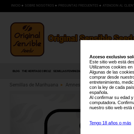
INICIO
SOBRE NOSOTROS
PREGUNTAS FRECUENTES
ATENCION AL CLIEN
Acceso exclusivo sol
Este sitio web está de
Utilizamos cookies en 
BLOG
THE HERITAGE CIRCLE
SEMILLAS FEMINIZADAS
SEMILLAS AUTOFLORECIENTES
S
Algunas de las cookies 
comprar desde nuestro 
entretenimiento, medic
Semillas de Marihuana
Amnesia Haze Auto (89)
con la ley de cada paí
española.
Al confirmar su edad y
computadora. Confirma
nuestro sitio web está
Tengo 18 años o más