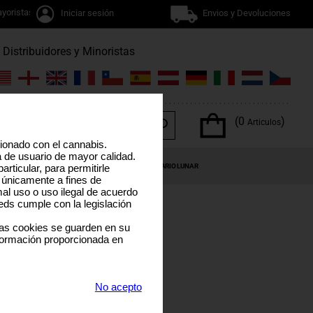
yoristas
Iniciar sesión
Envios y Devoluciones
Distribuidores y Minoristas
(0
)
Articulos
cionado con el cannabis.
a de usuario de mayor calidad.
OS DEL CANNABIS
OFERTAS ESPECIALES
CALENDARIO LUNAR
rticular, para permitirle
 únicamente a fines de
al uso o uso ilegal de acuerdo
eds cumple con la legislación
las cookies se guarden en su
formación proporcionada en
DE
No acepto