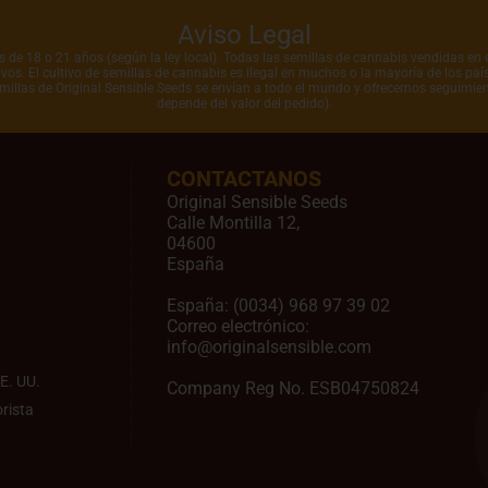
Aviso Legal
de 18 o 21 años (según la ley local). Todas las semillas de cannabis vendidas en e
vos. El cultivo de semillas de cannabis es ilegal en muchos o la mayoría de los pa
emillas de Original Sensible Seeds se envían a todo el mundo y ofrecemos seguimien
depende del valor del pedido).
CONTACTANOS
Original Sensible Seeds
Calle Montilla 12
,
04600
España
España:
(0034) 968 97 39 02
Correo electrónico:
info@originalsensible.com
E. UU.
Company Reg No. ESB04750824
rista