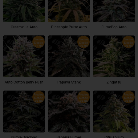
Creamzilla Auto
Pineapple Pulse Auto
FumePop Auto
Precios
Precios
Precios
Desde
Desde
Desde
€7.99
€9.99
€9.99
Auto Cotton Berry Rush
Papaya Stank
Zingatsu
Precios
Precios
Precios
Desde
Desde
Desde
€9.99
€9.99
€9.99
Purple Overload
Banana Fumes
Citrus Slurp