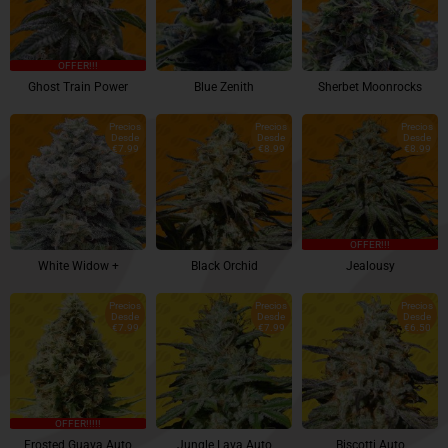
OFFER!!!
Ghost Train Power
Blue Zenith
Sherbet Moonrocks
Precios
Precios
Precios
Desde
Desde
Desde
€7.99
€8.99
€8.99
OFFER!!!
White Widow +
Black Orchid
Jealousy
Precios
Precios
Precios
Desde
Desde
Desde
€7.99
€7.99
€6.50
OFFER!!!!!
Frosted Guava Auto
Jungle Lava Auto
Biscotti Auto