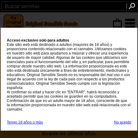
Articulos
(0
)
Acceso exclusivo solo para adultos
Este sitio web está destinado a adultos (mayores de 18 años) y
Nuevos Lanzamientos
proporciona contenido relacionado con el cannabis. Utilizamos cookies
en nuestro sitio web para ayudarnos a mejorar y ofrecer una experiencia
de usuario de mayor calidad. Algunas de las cookies que utilizamos son
Original Sensible Seeds siempre se ha esforzado por
esenciales para el funcionamiento del sitio y, en particular, para permitirle
comprar desde nuestro sitio web. La información proporcionada en este
ofrecerle las semillas de cannabis más potentes y
sitio está destinada únicamente a fines de entretenimiento, medicinales y
productivas del planeta, y nuestra experiencia y
educativos. Original Sensible Seeds no es responsable del mal uso o uso
conocimiento para suministrar las mejores variedades de
ilegal de acuerdo con la ley de cada país con respecto a los productos
cannabis que existen son incomparables. De nuestros
comercializados. Original Sensible Seeds cumple con la legislación
española.
días pioneros tempranos que establecer puntos de
Al confirmar su edad y hacer clic en "ENTRAR", habrá reconocido y
referencia después de que pensamos que nunca
aceptado permitir que las cookies se guarden en su computadora.
podríamos superar pero con la industria del cannabis en
Confirmación de que es un adulto mayor de 18 años, consciente de que
la información proporcionada en nuestro sitio web está relacionada con el
expansión en los últimos años nuestra capacidad para
cannabis.
alcanzar y desarrollar una gama más amplia ha
superado cualquiera de nuestras expectativas anteriores,
en particular, nuestro acceso a EE.UU. Costa Oeste
Tengo 18 años o más
No acepto
variedades de cannabis en las que nos hemos centrado
durante los últimos años.