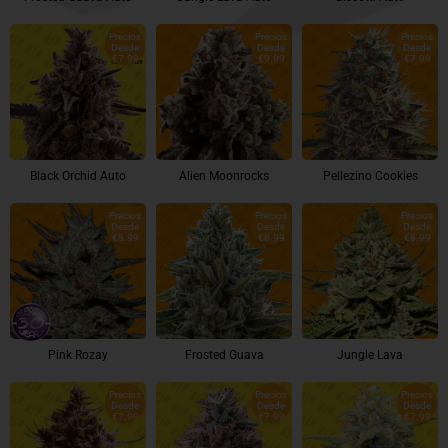
Precios
Precios
Precios
Desde
Desde
Desde
€7.99
€9.99
€7.99
Black Orchid Auto
Alien Moonrocks
Pellezino Cookies
Precios
Precios
Precios
Desde
Desde
Desde
€8.99
€8.99
€8.99
Pink Rozay
Frosted Guava
Jungle Lava
Precios
Precios
Precios
Desde
Desde
Desde
€7.99
€7.99
€7.99