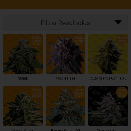
Filtrar Resultados
Precios
Precios
Precios
Desde
Desde
Desde
€6.50
€6.50
€7.99
Skunk
Purple Haze
Auto Orange Gorilla XL
Precios
Precios
Precios
Desde
Desde
Desde
€10.99
€10.99
€7.99
Mango Crack
Banana Cream OG
Zoapaya Auto