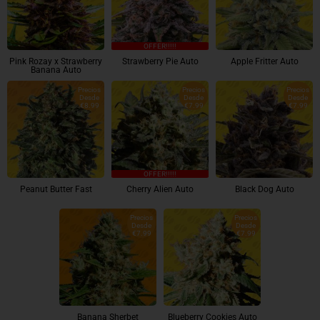
OFFER!!!!!
Pink Rozay x Strawberry
Strawberry Pie Auto
Apple Fritter Auto
Banana Auto
Precios
Precios
Precios
Desde
Desde
Desde
€8.99
€7.99
€7.99
OFFER!!!!!
Peanut Butter Fast
Cherry Alien Auto
Black Dog Auto
Precios
Precios
Desde
Desde
€7.99
€7.99
Banana Sherbet
Blueberry Cookies Auto