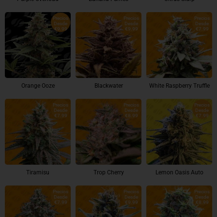
Precios
Precios
Precios
Desde
Desde
Desde
€9.99
€9.99
€7.99
Orange Ooze
Blackwater
White Raspberry Truffle
Precios
Precios
Precios
Desde
Desde
Desde
€7.99
€8.99
€7.99
Tiramisu
Trop Cherry
Lemon Oasis Auto
Precios
Precios
Precios
Desde
Desde
Desde
€7.99
€9.99
€8.99