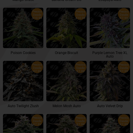
Precios
Precios
Precios
Desde
Desde
Desde
€10.99
€10.99
€7.99
Poison Cookies
Orange Biscuit
Purple Lemon Tree XL
Auto
Precios
Precios
Precios
Desde
Desde
Desde
€7.99
€7.99
€7.99
Auto Twilight Zlush
Melon Mosh Auto
Auto Velvet Drip
Precios
Precios
Precios
Desde
Desde
Desde
€7.99
€7.99
€7.99