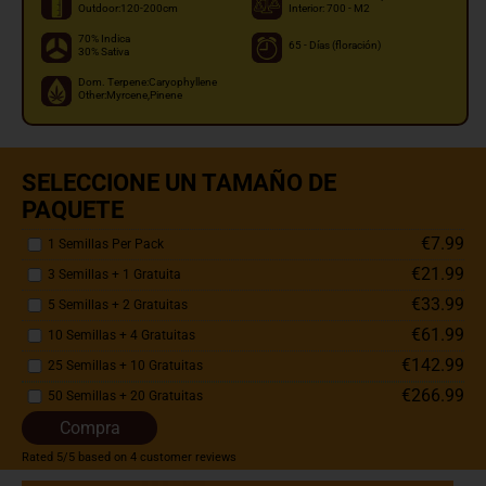
Outdoor:120-200cm
Interior: 700 - M2
70% Indica
65 - Días (floración)
30% Sativa
Dom. Terpene:Caryophyllene
Other:Myrcene,Pinene
SELECCIONE UN TAMAÑO DE
PAQUETE
€7.99
1 Semillas Per Pack
€21.99
3 Semillas + 1 Gratuita
€33.99
5 Semillas + 2 Gratuitas
€61.99
10 Semillas + 4 Gratuitas
€142.99
25 Semillas + 10 Gratuitas
€266.99
50 Semillas + 20 Gratuitas
Compra
Rated
5
/5 based on
4
customer reviews