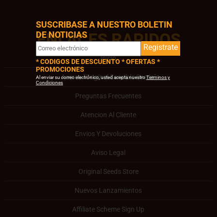
SUSCRIBASE A NUESTRO BOLETIN
DE NOTICIAS
ENLACES RAPIDOS
Registrate
Inicio
* CODIGOS DE DESCUENTO * OFERTAS *
PROMOCIONES
Acerca "Original Sensible Seeds"
Al enviar su correo electrónico, usted acepta nuestro
Terminos y
Condiciones
Preguntas Frecuentes
Atencion Al Cliente
Envios Y Devoluciones
Aviso Legal
Original Seeds Store
Nuevos Lanzamientos
Affiliate Scheme Sign Up