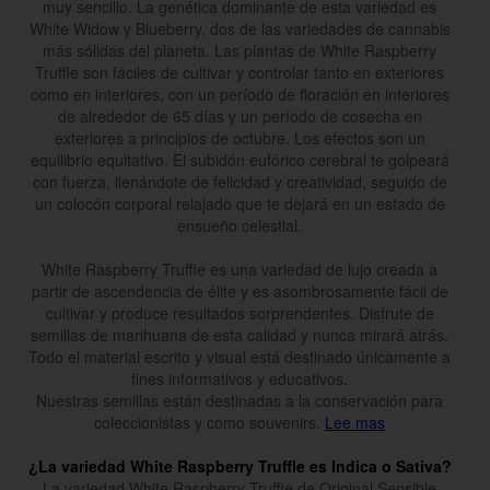
muy sencillo. La genética dominante de esta variedad es
White Widow y Blueberry, dos de las variedades de cannabis
más sólidas del planeta. Las plantas de White Raspberry
Truffle son fáciles de cultivar y controlar tanto en exteriores
como en interiores, con un período de floración en interiores
de alrededor de 65 días y un período de cosecha en
exteriores a principios de octubre. Los efectos son un
equilibrio equitativo. El subidón eufórico cerebral te golpeará
con fuerza, llenándote de felicidad y creatividad, seguido de
un colocón corporal relajado que te dejará en un estado de
ensueño celestial.
White Raspberry Truffle es una variedad de lujo creada a
partir de ascendencia de élite y es asombrosamente fácil de
cultivar y produce resultados sorprendentes. Disfrute de
semillas de marihuana de esta calidad y nunca mirará atrás.
Todo el material escrito y visual está destinado únicamente a
fines informativos y educativos.
Nuestras semillas están destinadas a la conservación para
coleccionistas y como souvenirs.
Lee mas
¿La variedad White Raspberry Truffle es Indica o Sativa?
La variedad White Raspberry Truffle de Original Sensible