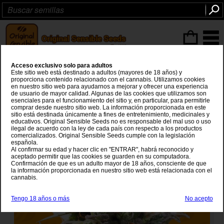
Articulos
(0
)
Acceso exclusivo solo para adultos
White Raspberry Truffle
Este sitio web está destinado a adultos (mayores de 18 años) y
proporciona contenido relacionado con el cannabis. Utilizamos cookies
en nuestro sitio web para ayudarnos a mejorar y ofrecer una experiencia
Blueberry
x
White Widow
de usuario de mayor calidad. Algunas de las cookies que utilizamos son
esenciales para el funcionamiento del sitio y, en particular, para permitirle
comprar desde nuestro sitio web. La información proporcionada en este
sitio está destinada únicamente a fines de entretenimiento, medicinales y
educativos. Original Sensible Seeds no es responsable del mal uso o uso
ilegal de acuerdo con la ley de cada país con respecto a los productos
comercializados. Original Sensible Seeds cumple con la legislación
española.
Al confirmar su edad y hacer clic en "ENTRAR", habrá reconocido y
aceptado permitir que las cookies se guarden en su computadora.
Confirmación de que es un adulto mayor de 18 años, consciente de que
la información proporcionada en nuestro sitio web está relacionada con el
cannabis.
Tengo 18 años o más
No acepto