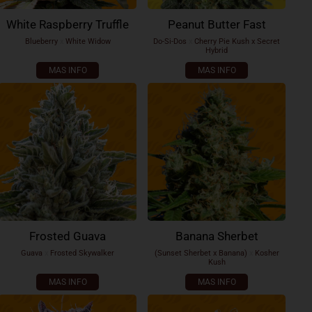
White Raspberry Truffle
Peanut Butter Fast
Blueberry
x
White Widow
Do-Si-Dos
x
Cherry Pie Kush x Secret
Hybrid
MAS INFO
MAS INFO
Frosted Guava
Banana Sherbet
Guava
x
Frosted Skywalker
(Sunset Sherbet x Banana)
x
Kosher
Kush
MAS INFO
MAS INFO