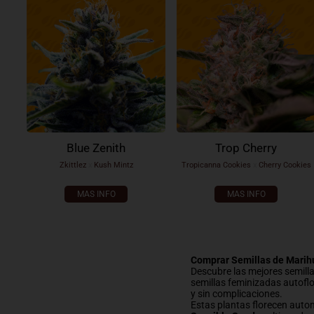
Blue Zenith
Trop Cherry
Zkittlez
x
Kush Mintz
Tropicanna Cookies
x
Cherry Cookies
MAS INFO
MAS INFO
Comprar Semillas de Marih
Descubre las mejores semilla
semillas feminizadas autofl
y sin complicaciones.
Estas plantas florecen auto