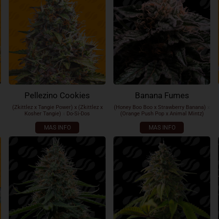
Pellezino Cookies
Banana Fumes
(Zkittlez x Tangie Power) x (Zkittlez x
(Honey Boo Boo x Strawberry Banana)
x
Kosher Tangie)
x
Do-Si-Dos
(Orange Push Pop x Animal Mintz)
MAS INFO
MAS INFO