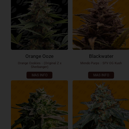
Orange Ooze
Blackwater
Orange Cookies
x
(Original Z x
Mendo Purps
x
SFV OG Kush
Sherbanger)
MAS INFO
MAS INFO