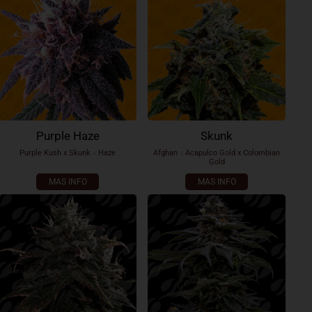
Purple Haze
Skunk
Purple Kush x Skunk
x
Haze
Afghan
x
Acapulco Gold x Colombian
Gold
MAS INFO
MAS INFO