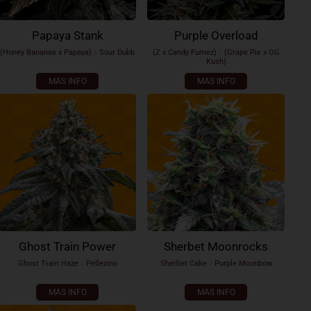
Papaya Stank
Purple Overload
(Honey Bananas x Papaya)
x
Sour Dubb
(Z x Candy Fumez)
x
(Grape Pie x OG
Kush)
MAS INFO
MAS INFO
Ghost Train Power
Sherbet Moonrocks
Ghost Train Haze
x
Pellezino
Sherbet Cake
x
Purple Moonbow
MAS INFO
MAS INFO