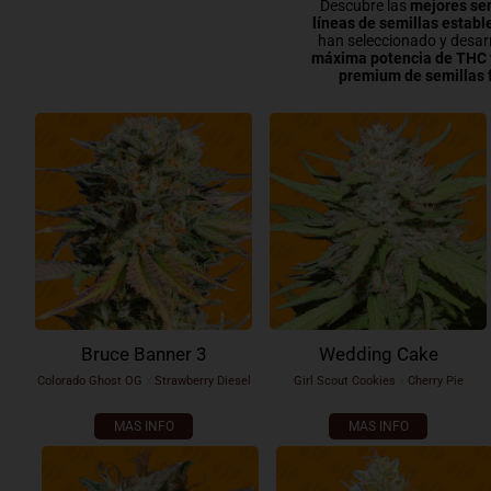
Descubre las
mejores
sem
líneas de semillas establ
han seleccionado y desar
máxima potencia de THC
premium de semillas 
Bruce Banner 3
Wedding Cake
Colorado Ghost OG
x
Strawberry Diesel
Girl Scout Cookies
x
Cherry Pie
MAS INFO
MAS INFO