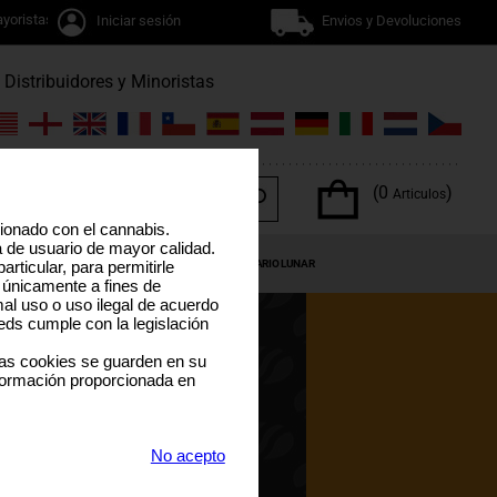
yoristas
Iniciar sesión
Envios y Devoluciones
Distribuidores y Minoristas
(0
)
Articulos
cionado con el cannabis.
a de usuario de mayor calidad.
OS DEL CANNABIS
OFERTAS ESPECIALES
CALENDARIO LUNAR
rticular, para permitirle
 únicamente a fines de
al uso o uso ilegal de acuerdo
eds cumple con la legislación
las cookies se guarden en su
formación proporcionada en
No acepto