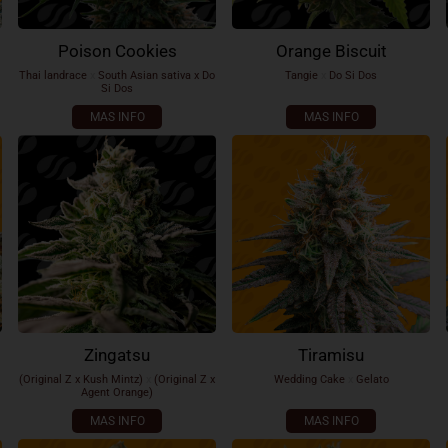
Poison Cookies
Orange Biscuit
Thai landrace
x
South Asian sativa x Do
Tangie
x
Do Si Dos
Si Dos
MAS INFO
MAS INFO
Zingatsu
Tiramisu
(Original Z x Kush Mintz)
x
(Original Z x
Wedding Cake
x
Gelato
Agent Orange)
MAS INFO
MAS INFO