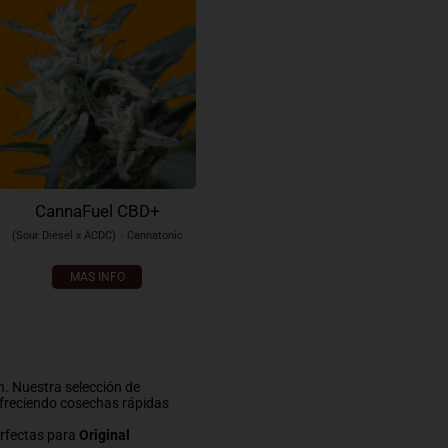
CannaFuel CBD+
(Sour Diesel x ACDC)
x
Cannatonic
MAS INFO
n. Nuestra selección de
ofreciendo cosechas rápidas
erfectas para
Original