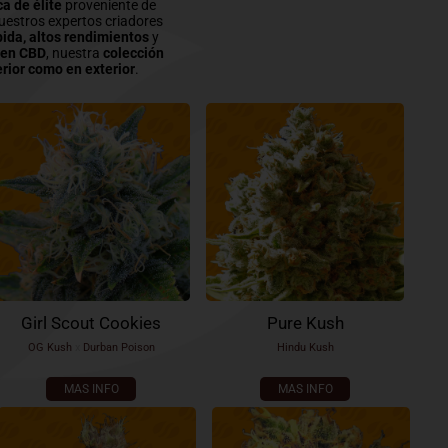
a de élite
proveniente de
uestros expertos criadores
pida, altos rendimientos
y
 en
CBD
, nuestra
colección
erior como en exterior
.
Girl Scout Cookies
Pure Kush
OG Kush
x
Durban Poison
Hindu Kush
MAS INFO
MAS INFO