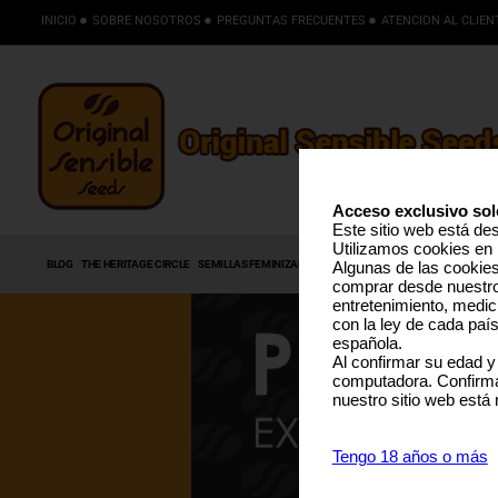
INICIO
SOBRE NOSOTROS
PREGUNTAS FRECUENTES
ATENCION AL CLIEN
Acceso exclusivo sol
Este sitio web está de
Utilizamos cookies en 
BLOG
THE HERITAGE CIRCLE
SEMILLAS FEMINIZADAS
SEMILLAS AUTOFLORECIENTES
S
Algunas de las cookies 
comprar desde nuestro 
entretenimiento, medic
con la ley de cada paí
española.
Al confirmar su edad y
computadora. Confirma
nuestro sitio web está
Tengo 18 años o más