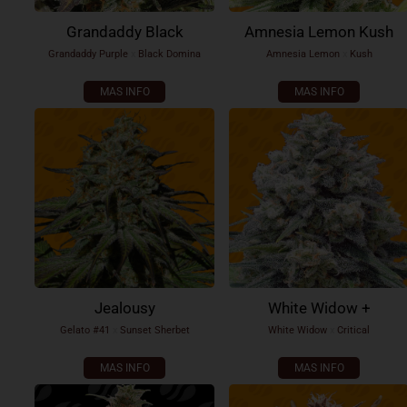
Grandaddy Black
Amnesia Lemon Kush
Grandaddy Purple
x
Black Domina
Amnesia Lemon
x
Kush
MAS INFO
MAS INFO
Jealousy
White Widow +
Gelato #41
x
Sunset Sherbet
White Widow
x
Critical
MAS INFO
MAS INFO