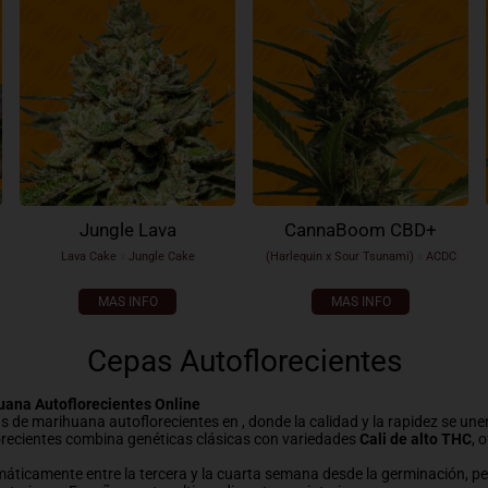
Jungle Lava
CannaBoom CBD+
Lava Cake
x
Jungle Cake
(Harlequin x Sour Tsunami)
x
ACDC
MAS INFO
MAS INFO
Cepas Autoflorecientes
uana Autoflorecientes Online
s de marihuana autoflorecientes en , donde la calidad y la rapidez se une
orecientes combina genéticas clásicas con variedades
Cali de alto THC
, 
máticamente entre la tercera y la cuarta semana desde la germinación, p