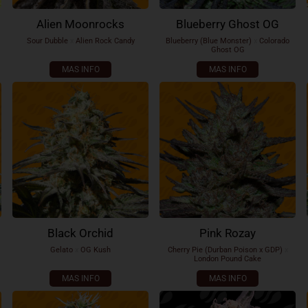
Alien Moonrocks
Blueberry Ghost OG
Sour Dubble
x
Alien Rock Candy
Blueberry (Blue Monster)
x
Colorado
Ghost OG
MAS INFO
MAS INFO
Black Orchid
Pink Rozay
Gelato
x
OG Kush
Cherry Pie (Durban Poison x GDP)
x
London Pound Cake
MAS INFO
MAS INFO