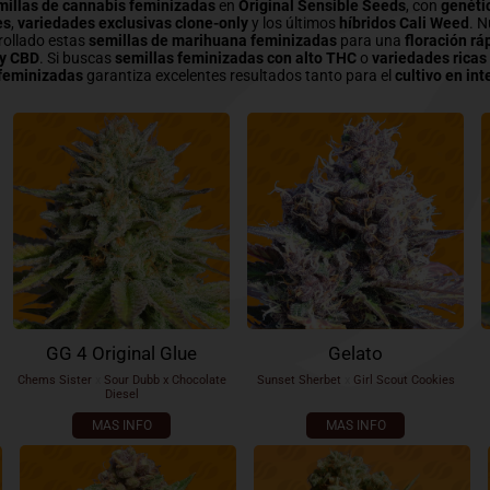
illas de cannabis feminizadas
en
Original Sensible Seeds
, con
genétic
es
,
variedades exclusivas clone-only
y los últimos
híbridos
Cali Weed
. N
rollado estas
semillas de marihuana
feminizadas
para una
floración rá
 y CBD
. Si buscas
semillas feminizadas con alto THC
o
variedades ricas
feminizadas
garantiza excelentes resultados tanto para el
cultivo en int
GG 4 Original Glue
Gelato
Chems Sister
x
Sour Dubb x Chocolate
Sunset Sherbet
x
Girl Scout Cookies
Diesel
MAS INFO
MAS INFO