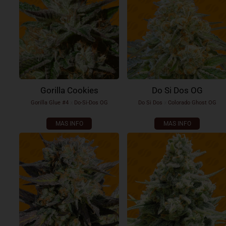
Gorilla Cookies
Do Si Dos OG
Gorilla Glue #4
x
Do-Si-Dos OG
Do Si Dos
x
Colorado Ghost OG
MAS INFO
MAS INFO