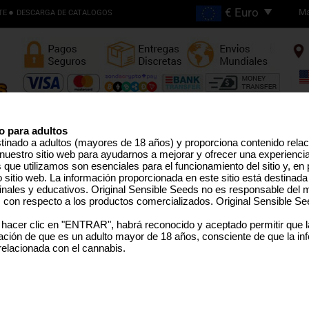
Ma
TE
DESCARGA DE CATALOGOS
Envios Gratis en Pedidos
Superiores €200
o para adultos
stinado a adultos (mayores de 18 años) y proporciona contenido rela
nuestro sitio web para ayudarnos a mejorar y ofrecer una experienci
EMILLAS ALTO THC
LÍNEA PRO
SEMILLAS MEDICINAL
SEMILLAS EEUU
SEMILLAS GRANEL
TERPEN
que utilizamos son esenciales para el funcionamiento del sitio y, en pa
sitio web. La información proporcionada en este sitio está destinada
inales y educativos. Original Sensible Seeds no es responsable del m
s con respecto a los productos comercializados. Original Sensible Se
 hacer clic en "ENTRAR", habrá reconocido y aceptado permitir que 
ción de que es un adulto mayor de 18 años, consciente de que la in
 relacionada con el cannabis.