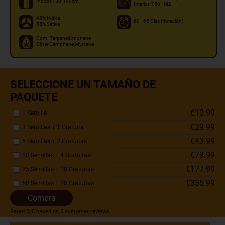
Indoor:130-190cm
Interior: 750 - M2
45% Indica
60 - 65 Días (floración)
55% Sativa
Dom. Terpene:Limonene
Other:Camphene,Myrcene
SELECCIONE UN TAMAÑO DE
PAQUETE
€10.99
1 Semilla
€29.99
3 Semillas + 1 Gratuita
€43.99
5 Semillas + 2 Gratuitas
€79.99
10 Semillas + 4 Gratuitas
€177.99
25 Semillas + 10 Gratuitas
€335.99
50 Semillas + 20 Gratuitas
Compra
Rated
5
/5 based on
5
customer reviews