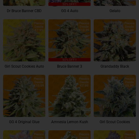
50% OFF!!
Dr Bruce Banner CBD
GG 4 Auto
Gelato
Precios
Precios
Precios
Desde
Desde
Desde
€7.99
€10.99
€8.99
50% OFF!!
Girl Scout Cookies Auto
Bruce Banner 3
Grandaddy Black
Precios
Precios
Precios
Desde
Desde
Desde
€10.99
€7.99
€8.99
GG 4 Original Glue
Amnesia Lemon Kush
Girl Scout Cookies
Precios
Precios
Precios
Desde
Desde
Desde