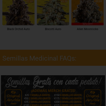
€7.99
€6.50
€9.99
50% OFF!
Black Orchid Auto
Biscotti Auto
Alien Moonrocks
Semillas Medicinal FAQs: