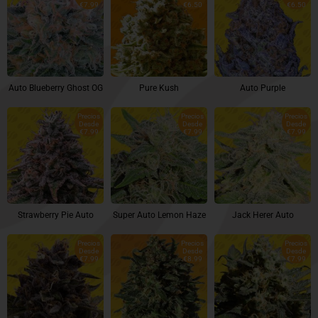
€7.99
€6.50
€6.50
Auto Blueberry Ghost OG
Pure Kush
Auto Purple
Precios
Precios
Precios
Desde
Desde
Desde
€7.99
€7.99
€7.99
Strawberry Pie Auto
Super Auto Lemon Haze
Jack Herer Auto
Precios
Precios
Precios
Desde
Desde
Desde
€7.99
€8.99
€7.99