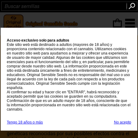
Articulos
(0
)
Acceso exclusivo solo para adultos
Este sitio web está destinado a adultos (mayores de 18 años) y
Semillas Medicinal
proporciona contenido relacionado con el cannabis. Utilizamos cookies
en nuestro sitio web para ayudarnos a mejorar y ofrecer una experiencia
de usuario de mayor calidad. Algunas de las cookies que utilizamos son
Semillas de cannabis medicinal
esenciales para el funcionamiento del sitio y, en particular, para permitirle
comprar desde nuestro sitio web. La información proporcionada en este
sitio está destinada únicamente a fines de entretenimiento, medicinales y
Las semillas de cannabis medicinal son cada vez más
educativos. Original Sensible Seeds no es responsable del mal uso o uso
populares entre cultivadores y consumidores que buscan
ilegal de acuerdo con la ley de cada país con respecto a los productos
un alivio natural y tradicional. Aunque las variedades
comercializados. Original Sensible Seeds cumple con la legislación
española.
ricas en CBD han ganado gran reconocimiento en los
Al confirmar su edad y hacer clic en "ENTRAR", habrá reconocido y
últimos años, muchos consideran que el extracto
aceptado permitir que las cookies se guarden en su computadora.
completo de la planta – combinando altos niveles de
Confirmación de que es un adulto mayor de 18 años, consciente de que
la información proporcionada en nuestro sitio web está relacionada con el
THC y CBD – ofrece beneficios terapéuticos más
cannabis.
amplios que el CBD solo.
En Original Sensible Seeds hemos seleccionado
Tengo 18 años o más
No acepto
cuidadosamente semillas de marihuana medicinal, con
genéticas reconocidas por sus posibles efectos contra el