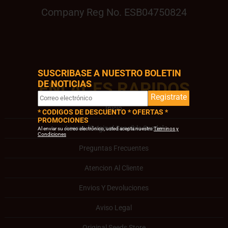
Company Reg No. ESB04750824
SUSCRIBASE A NUESTRO BOLETIN
DE NOTICIAS
ENLACES RAPIDOS
Registrate
Inicio
* CODIGOS DE DESCUENTO * OFERTAS *
PROMOCIONES
Acerca "Original Sensible Seeds"
Al enviar su correo electrónico, usted acepta nuestro
Terminos y
Condiciones
Preguntas Frecuentes
Atencion Al Cliente
Envios Y Devoluciones
Aviso Legal
Original Seeds Store