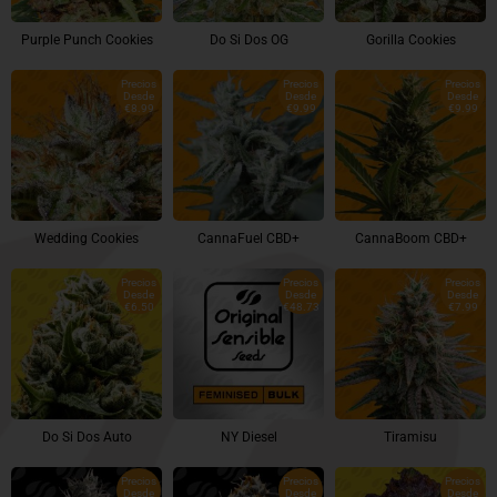
Purple Punch Cookies
Do Si Dos OG
Gorilla Cookies
Precios
Precios
Precios
Desde
Desde
Desde
€8.99
€9.99
€9.99
Wedding Cookies
CannaFuel CBD+
CannaBoom CBD+
Precios
Precios
Precios
Desde
Desde
Desde
€6.50
€48.73
€7.99
Do Si Dos Auto
NY Diesel
Tiramisu
Precios
Precios
Precios
Desde
Desde
Desde