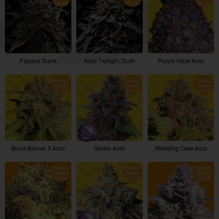
€9.99
€7.99
€6.50
Papaya Stank
Auto Twilight Zlush
Purple Haze Auto
Precios
Precios
Precios
Desde
Desde
Desde
€7.99
€6.50
€7.99
Bruce Banner 3 Auto
Gelato Auto
Wedding Cake Auto
Precios
Precios
Precios
Desde
Desde
Desde
€8.99
€7.99
€7.99