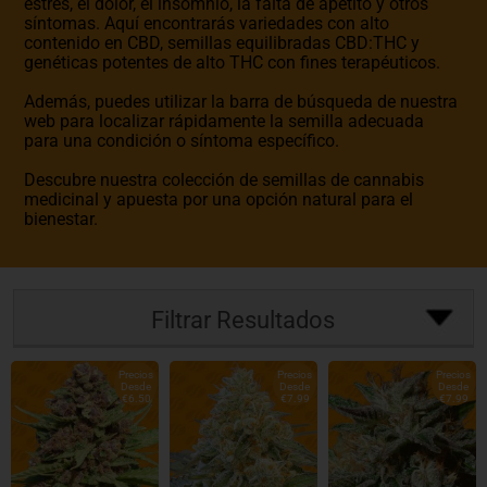
estrés, el dolor, el insomnio, la falta de apetito y otros
síntomas. Aquí encontrarás variedades con alto
contenido en CBD, semillas equilibradas CBD:THC y
genéticas potentes de alto THC con fines terapéuticos.
Además, puedes utilizar la barra de búsqueda de nuestra
web para localizar rápidamente la semilla adecuada
para una condición o síntoma específico.
Descubre nuestra colección de semillas de cannabis
medicinal y apuesta por una opción natural para el
bienestar.
Filtrar Resultados
Precios
Precios
Precios
Desde
Desde
Desde
€6.50
€7.99
€7.99