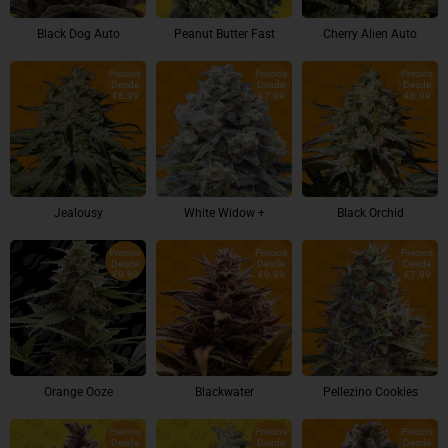
Black Dog Auto
Peanut Butter Fast
Cherry Alien Auto
Precios
Precios
Precios
Desde
Desde
Desde
€8.99
€7.99
€8.99
Jealousy
White Widow +
Black Orchid
Precios
Precios
Precios
Desde
Desde
Desde
€9.99
€9.99
€7.99
Orange Ooze
Blackwater
Pellezino Cookies
Precios
Precios
Precios
Desde
Desde
Desde