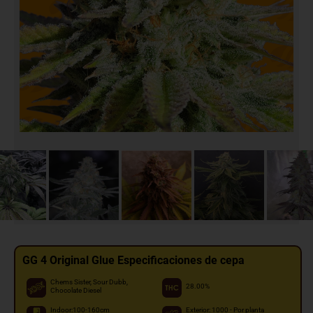
GG 4 Original Glue Especificaciones de cepa
Chems Sister, Sour Dubb,
28.00%
Chocolate Diesel
Indoor:100-160cm
Exterior: 1000 - Por planta