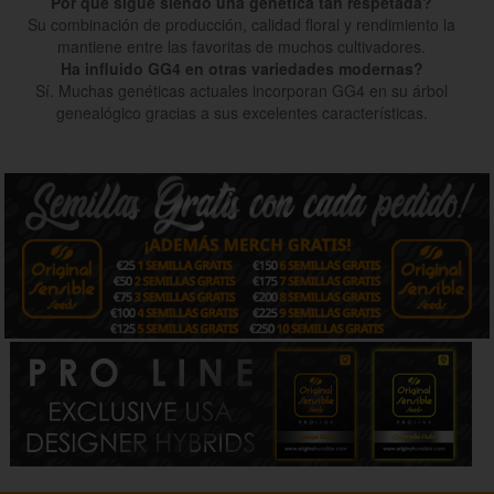
Por qué sigue siendo una genética tan respetada?
Su combinación de producción, calidad floral y rendimiento la
mantiene entre las favoritas de muchos cultivadores.
Ha influido GG4 en otras variedades modernas?
Sí. Muchas genéticas actuales incorporan GG4 en su árbol
genealógico gracias a sus excelentes características.