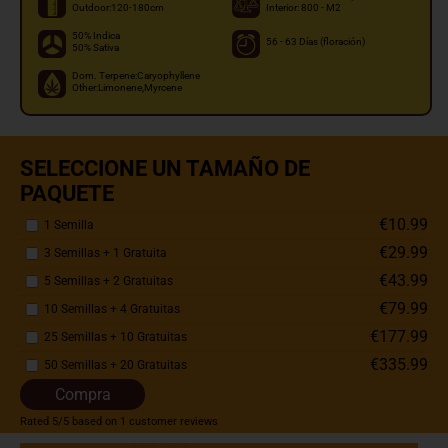
Outdoor:120-180cm
Interior: 800 - M2
50% Indica
56 - 63 Días (floración)
50% Sativa
Dom. Terpene:Caryophyllene
Other:Limonene,Myrcene
SELECCIONE UN TAMAÑO DE
PAQUETE
€10.99
1 Semilla
€29.99
3 Semillas + 1 Gratuita
€43.99
5 Semillas + 2 Gratuitas
€79.99
10 Semillas + 4 Gratuitas
€177.99
25 Semillas + 10 Gratuitas
€335.99
50 Semillas + 20 Gratuitas
Compra
Rated
5
/5 based on
1
customer reviews