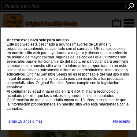
Articulos
(0
)
Acceso exclusivo solo para adultos
GG 4 Original Glue
Este sitio web está destinado a adultos (mayores de 18 años) y
proporciona contenido relacionado con el cannabis. Utilizamos cookies
en nuestro sitio web para ayudarnos a mejorar y ofrecer una experiencia
Chems Sister
x
Sour Dubb x Chocolate Diesel
de usuario de mayor calidad. Algunas de las cookies que utilizamos son
esenciales para el funcionamiento del sitio y, en particular, para permitirle
comprar desde nuestro sitio web. La información proporcionada en este
sitio está destinada únicamente a fines de entretenimiento, medicinales y
educativos. Original Sensible Seeds no es responsable del mal uso o uso
ilegal de acuerdo con la ley de cada país con respecto a los productos
comercializados. Original Sensible Seeds cumple con la legislación
española.
Al confirmar su edad y hacer clic en "ENTRAR", habrá reconocido y
aceptado permitir que las cookies se guarden en su computadora.
Confirmación de que es un adulto mayor de 18 años, consciente de que
la información proporcionada en nuestro sitio web está relacionada con el
cannabis.
Tengo 18 años o más
No acepto