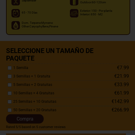
September
Outdoor:60-120cm
Exterior: 150 - Por planta
65 - 70 Días
Interior: 650 - M2
Dom. Terpene:Myrcene
Other:Caryophyllene,Pinene
SELECCIONE UN TAMAÑO DE
PAQUETE
€7.99
1 Semilla
€21.99
3 Semillas + 1 Gratuita
€33.99
5 Semillas + 2 Gratuitas
€61.99
10 Semillas + 4 Gratuitas
€142.99
25 Semillas + 10 Gratuitas
€266.99
50 Semillas + 20 Gratuitas
Compra
Rated
5
/5 based on
5
customer reviews