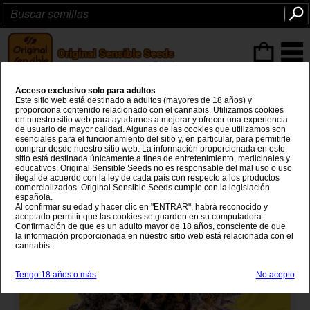
Articulos
(0
)
Acceso exclusivo solo para adultos
Black Orchid Auto
Este sitio web está destinado a adultos (mayores de 18 años) y
proporciona contenido relacionado con el cannabis. Utilizamos cookies
en nuestro sitio web para ayudarnos a mejorar y ofrecer una experiencia
Gelato
x
OG Kush x XL Auto
de usuario de mayor calidad. Algunas de las cookies que utilizamos son
esenciales para el funcionamiento del sitio y, en particular, para permitirle
comprar desde nuestro sitio web. La información proporcionada en este
sitio está destinada únicamente a fines de entretenimiento, medicinales y
educativos. Original Sensible Seeds no es responsable del mal uso o uso
ilegal de acuerdo con la ley de cada país con respecto a los productos
comercializados. Original Sensible Seeds cumple con la legislación
española.
Al confirmar su edad y hacer clic en "ENTRAR", habrá reconocido y
aceptado permitir que las cookies se guarden en su computadora.
Confirmación de que es un adulto mayor de 18 años, consciente de que
la información proporcionada en nuestro sitio web está relacionada con el
cannabis.
Tengo 18 años o más
No acepto