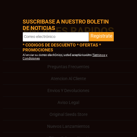
SUSCRIBASE A NUESTRO BOLETIN
DE NOTICIAS
ENLACES RAPIDOS
Registrate
Inicio
* CODIGOS DE DESCUENTO * OFERTAS *
PROMOCIONES
Acerca "Original Sensible Seeds"
Al enviar su correo electrónico, usted acepta nuestro
Terminos y
Condiciones
Preguntas Frecuentes
Atencion Al Cliente
Envios Y Devoluciones
Aviso Legal
Original Seeds Store
Nuevos Lanzamientos