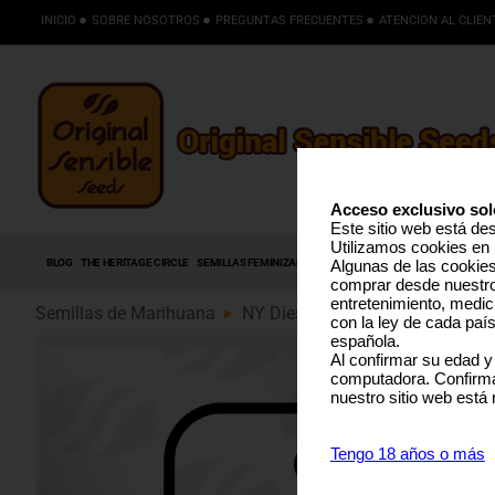
INICIO
SOBRE NOSOTROS
PREGUNTAS FRECUENTES
ATENCION AL CLIEN
Acceso exclusivo sol
Este sitio web está de
Utilizamos cookies en 
BLOG
THE HERITAGE CIRCLE
SEMILLAS FEMINIZADAS
SEMILLAS AUTOFLORECIENTES
S
Algunas de las cookies 
comprar desde nuestro 
entretenimiento, medic
Semillas de Marihuana
NY Diesel (89)
con la ley de cada paí
española.
Al confirmar su edad y
computadora. Confirma
nuestro sitio web está
Tengo 18 años o más