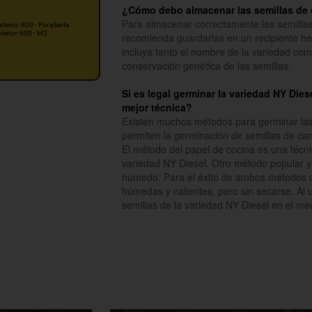
¿Cómo debo almacenar las semillas de 
Para almacenar correctamente las semillas
xterior: 800 - Por planta
nterior: 600 - M2
recomienda guardarlas en un recipiente he
incluya tanto el nombre de la variedad como
conservación genética de las semillas.
Si es legal germinar la variedad NY Dies
mejor técnica?
Existen muchos métodos para germinar las s
permiten la germinación de semillas de ca
El método del papel de cocina es una técni
variedad NY Diesel. Otro método popular y 
húmedo. Para el éxito de ambos métodos d
húmedas y calientes, pero sin secarse. Al 
semillas de la variedad NY Diesel en el m