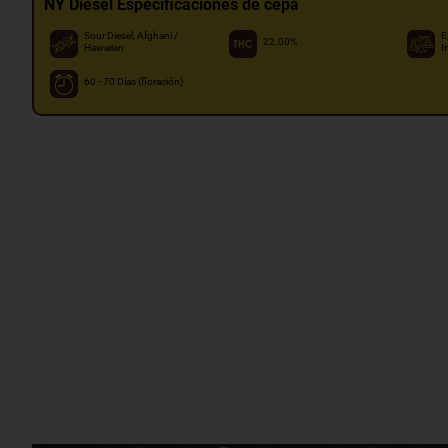
NY Diesel Especificaciones de cepa
Sour Diesel, Afghani /
E
22.00%
Hawaiian
I
60 - 70 Días (floración)