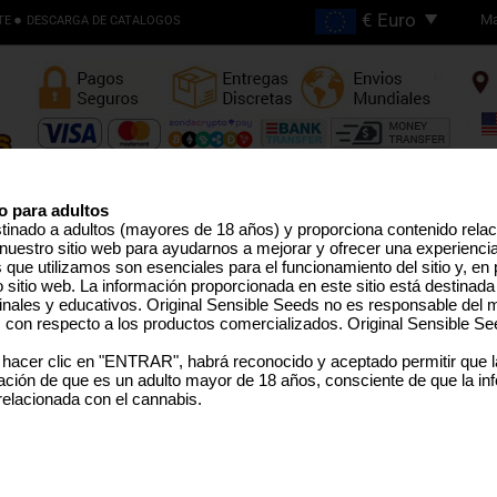
Ma
TE
DESCARGA DE CATALOGOS
Envios Gratis en Pedidos
Superiores €200
o para adultos
stinado a adultos (mayores de 18 años) y proporciona contenido rela
nuestro sitio web para ayudarnos a mejorar y ofrecer una experienci
EMILLAS ALTO THC
LÍNEA PRO
SEMILLAS MEDICINAL
SEMILLAS EEUU
SEMILLAS GRANEL
TERPEN
que utilizamos son esenciales para el funcionamiento del sitio y, en pa
sitio web. La información proporcionada en este sitio está destinada
inales y educativos. Original Sensible Seeds no es responsable del m
s con respecto a los productos comercializados. Original Sensible Se
NY Diesel
 hacer clic en "ENTRAR", habrá reconocido y aceptado permitir que 
ción de que es un adulto mayor de 18 años, consciente de que la in
Sour Diesel
x
Afghani / Hawaiian
 relacionada con el cannabis.
SELECCIONE UN TAMAÑO 
PAQUETE
€48.73
25 Semillas