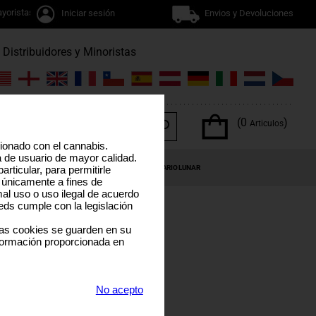
yoristas
Iniciar sesión
Envios y Devoluciones
Distribuidores y Minoristas
(0
)
Articulos
cionado con el cannabis.
a de usuario de mayor calidad.
OS DEL CANNABIS
OFERTAS ESPECIALES
CALENDARIO LUNAR
rticular, para permitirle
 únicamente a fines de
al uso o uso ilegal de acuerdo
eds cumple con la legislación
las cookies se guarden en su
formación proporcionada en
DE
No acepto