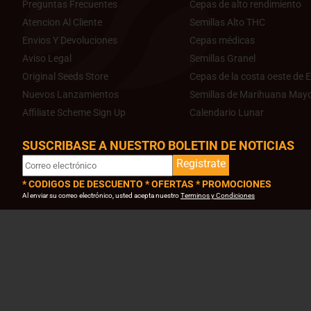
Preguntas Frecuentes
Cepas de alto rendimiento
Atencion Al Cliente
Semillas Alto THC
Envios Y Devoluciones
Cepas médicas
Aviso Legal
Semillas Granel
Original Seeds Store
Cepas de la costa oeste de E
Nuevos Lanzamientos
Semillas de Marihuana Mayo
Affiliate Scheme Sign Up
Calendario Lunar
SUSCRIBASE A NUESTRO BOLETIN DE NOTICIAS
Registrate
* CODIGOS DE DESCUENTO * OFERTAS * PROMOCIONES
Al enviar su correo electrónico, usted acepta nuestro
Terminos y Condiciones