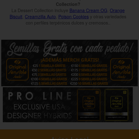
Collection?
La Dessert Collection incluye
Banana Cream OG
,
Orange
Biscuit
,
Creamzilla Auto
,
Poison Cookies
y otras variedades
con perfiles terpénicos dulces y cremosos..