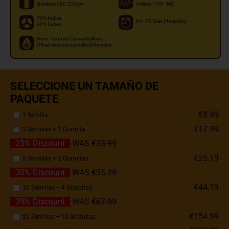
Outdoor:180-220cm
Interior: 700 - M2
70% Indica
63 - 70 Días (floración)
30% Sativa
Dom. Terpene:Caryophyllene
Other:Limonene,Linalool,Myrcene
SELECCIONE UN TAMAÑO DE
PAQUETE
€8.99
1 Semilla
€17.99
3 Semillas + 1 Gratuita
25% Discount
WAS
€23.99
€25.19
5 Semillas + 2 Gratuitas
30% Discount
WAS
€35.99
€44.19
10 Semillas + 4 Gratuitas
35% Discount
WAS
€67.99
€154.99
25 Semillas + 10 Gratuitas