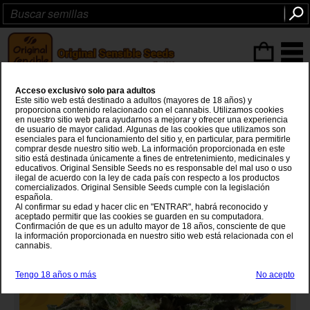
Articulos
(0
)
Acceso exclusivo solo para adultos
Peanut Butter Fast
Este sitio web está destinado a adultos (mayores de 18 años) y
proporciona contenido relacionado con el cannabis. Utilizamos cookies
en nuestro sitio web para ayudarnos a mejorar y ofrecer una experiencia
Do-Si-Dos
x
Cherry Pie Kush x Secret Hybrid
de usuario de mayor calidad. Algunas de las cookies que utilizamos son
esenciales para el funcionamiento del sitio y, en particular, para permitirle
comprar desde nuestro sitio web. La información proporcionada en este
sitio está destinada únicamente a fines de entretenimiento, medicinales y
educativos. Original Sensible Seeds no es responsable del mal uso o uso
ilegal de acuerdo con la ley de cada país con respecto a los productos
comercializados. Original Sensible Seeds cumple con la legislación
española.
Al confirmar su edad y hacer clic en "ENTRAR", habrá reconocido y
aceptado permitir que las cookies se guarden en su computadora.
Confirmación de que es un adulto mayor de 18 años, consciente de que
la información proporcionada en nuestro sitio web está relacionada con el
cannabis.
Tengo 18 años o más
No acepto