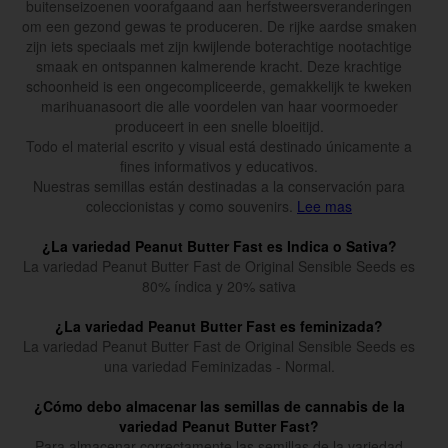
buitenseizoenen voorafgaand aan herfstweersveranderingen
om een gezond gewas te produceren. De rijke aardse smaken
zijn iets speciaals met zijn kwijlende boterachtige nootachtige
smaak en ontspannen kalmerende kracht. Deze krachtige
schoonheid is een ongecompliceerde, gemakkelijk te kweken
marihuanasoort die alle voordelen van haar voormoeder
produceert in een snelle bloeitijd.
Todo el material escrito y visual está destinado únicamente a
fines informativos y educativos.
Nuestras semillas están destinadas a la conservación para
coleccionistas y como souvenirs.
Lee mas
¿La variedad Peanut Butter Fast es Indica o Sativa?
La variedad Peanut Butter Fast de Original Sensible Seeds es
80% índica y 20% sativa
¿La variedad Peanut Butter Fast es feminizada?
La variedad Peanut Butter Fast de Original Sensible Seeds es
una variedad Feminizadas - Normal.
¿Cómo debo almacenar las semillas de cannabis de la
variedad Peanut Butter Fast?
Para almacenar correctamente las semillas de la variedad