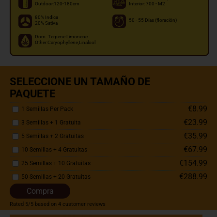
Outdoor:120-180cm
Interior: 700 - M2
80% Indica
50 - 55 Días (floración)
20% Sativa
Dom. Terpene:Limonene
Other:Caryophyllene,Linalool
SELECCIONE UN TAMAÑO DE
PAQUETE
€8.99
1 Semillas Per Pack
€23.99
3 Semillas + 1 Gratuita
€35.99
5 Semillas + 2 Gratuitas
€67.99
10 Semillas + 4 Gratuitas
€154.99
25 Semillas + 10 Gratuitas
€288.99
50 Semillas + 20 Gratuitas
Compra
Rated
5
/5 based on
4
customer reviews