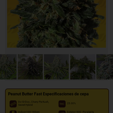
Peanut Butter Fast Especificaciones de cepa
Do-Si-Dos , Cherry Pie Kush,
25.00%
Secret Hybrid
Indoor:100-160cm
Exterior: 900 - Por planta