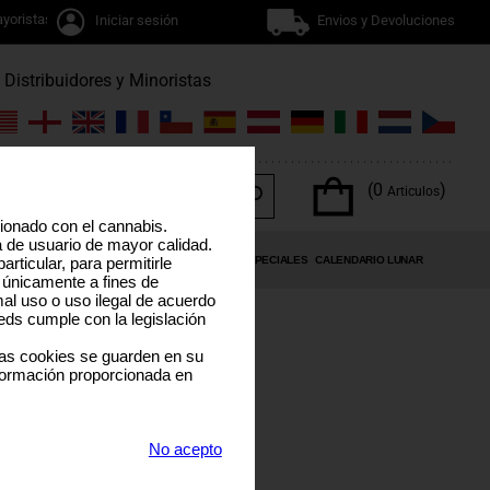
yoristas
Iniciar sesión
Envios y Devoluciones
Distribuidores y Minoristas
(0
)
Articulos
cionado con el cannabis.
a de usuario de mayor calidad.
RANEL
TERPENOS DEL CANNABIS
OFERTAS ESPECIALES
CALENDARIO LUNAR
rticular, para permitirle
 únicamente a fines de
al uso o uso ilegal de acuerdo
eds cumple con la legislación
las cookies se guarden en su
formación proporcionada en
O
No acepto