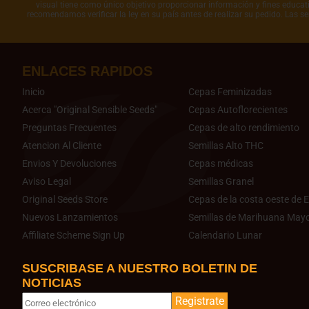
visual tiene como único objetivo proporcionar información y fines educati
recomendamos verificar la ley en su país antes de realizar su pedido. Las s
ENLACES RAPIDOS
Inicio
Cepas Feminizadas
Acerca "Original Sensible Seeds"
Cepas Autoflorecientes
Preguntas Frecuentes
Cepas de alto rendimiento
Atencion Al Cliente
Semillas Alto THC
Envios Y Devoluciones
Cepas médicas
Aviso Legal
Semillas Granel
Original Seeds Store
Cepas de la costa oeste de E
Nuevos Lanzamientos
Semillas de Marihuana Mayo
Affiliate Scheme Sign Up
Calendario Lunar
SUSCRIBASE A NUESTRO BOLETIN DE
NOTICIAS
Registrate