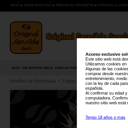
INICIO
SOBRE NOSOTROS
PREGUNTAS FRECUENTES
ATENCION AL CLIEN
Acceso exclusivo sol
Este sitio web está de
Utilizamos cookies en 
BLOG
THE HERITAGE CIRCLE
SEMILLAS FEMINIZADAS
SEMILLAS AUTOFLORECIE
Algunas de las cookies 
comprar desde nuestro 
entretenimiento, medic
Semillas de Marihuana
Papaya Stank (89)
con la ley de cada paí
española.
Al confirmar su edad y
computadora. Confirma
nuestro sitio web está
Tengo 18 años o más