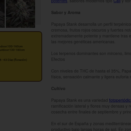
potentes
, sabores modernos tipo
Cali
y flo
Sabor y Aroma
Papaya Stank desarrolla un perfil terpénic
cremosa, frutos rojos oscuros y fuertes not
extremadamente potente y mantiene tras el 
las mejores genéticas americanas.
ndoor:100-160cm
utdoor:130-180cm
Los terpenos dominantes son mirceno, limo
Efectos
6 - 63 Días (floración)
Con niveles de THC de hasta el 35%, Papay
física, sensación calmante y ligera euforia 
Cultivo
Papaya Stank es una variedad
fotoperiódi
ramificación lateral y flores muy densas y r
cosecha entre finales de septiembre y prin
En el sur de España y zonas mediterráneas 
productivo bajo largas horas de sol. En z