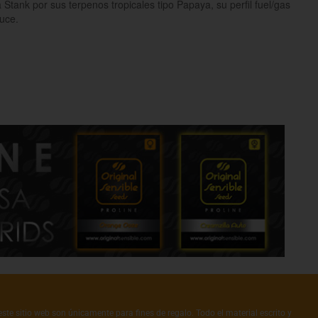
Stank por sus terpenos tropicales tipo Papaya, su perfil fuel/gas
uce.
ste sitio web son únicamente para fines de regalo. Todo el material escrito y