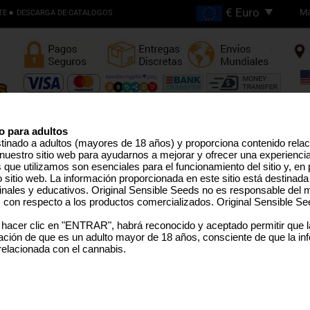
Ma
TE
DESCARGA DE CATALOGOS
Envios Gratis en Pedidos
Superiores €200
o para adultos
stinado a adultos (mayores de 18 años) y proporciona contenido rela
nuestro sitio web para ayudarnos a mejorar y ofrecer una experienci
NTES
SEMILLAS ALTO THC
LÍNEA PRO
SEMILLAS MEDICINAL
SEMILLAS EEUU
SEMILLAS G
que utilizamos son esenciales para el funcionamiento del sitio y, en pa
sitio web. La información proporcionada en este sitio está destinada
inales y educativos. Original Sensible Seeds no es responsable del m
s con respecto a los productos comercializados. Original Sensible Se
Papaya Stank
 hacer clic en "ENTRAR", habrá reconocido y aceptado permitir que 
ción de que es un adulto mayor de 18 años, consciente de que la in
(Honey Bananas x Papaya)
x
Sour Dubb
 relacionada con el cannabis.
SELECCIONE UN TAMAÑ
DE PAQUETE
€9.99
1 Semilla