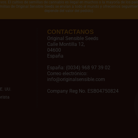
vos. El cultivo de semillas de cannabis es ilegal en muchos o la mayoría de los pa
emillas de Original Sensible Seeds se envían a todo el mundo y ofrecemos seguimien
depende del valor del pedido).
CONTACTANOS
Original Sensible Seeds
Calle Montilla 12
,
04600
España
España:
(0034) 968 97 39 02
Correo electrónico:
info@originalsensible.com
E. UU.
Company Reg No. ESB04750824
rista