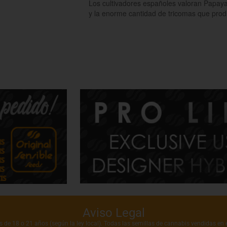
Los cultivadores españoles valoran Papaya 
y la enorme cantidad de tricomas que prod
Aviso Legal
de 18 o 21 años (según la ley local). Todas las semillas de cannabis vendidas en e