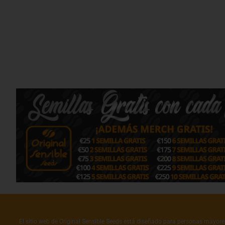
El sitio web de Original Sensible Seeds está diseñado para personas mayores 