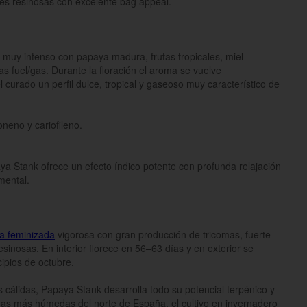
res resinosas con excelente bag appeal.
o muy intenso con papaya madura, frutas tropicales, miel
as fuel/gas. Durante la floración el aroma se vuelve
curado un perfil dulce, tropical y gaseoso muy característico de
neno y cariofileno.
a Stank ofrece un efecto índico potente con profunda relajación
mental.
ca feminizada
vigorosa con gran producción de tricomas, fuerte
esinosas. En interior florece en 56–63 días y en exterior se
cipios de octubre.
cálidas, Papaya Stank desarrolla todo su potencial terpénico y
onas más húmedas del norte de España, el cultivo en invernadero