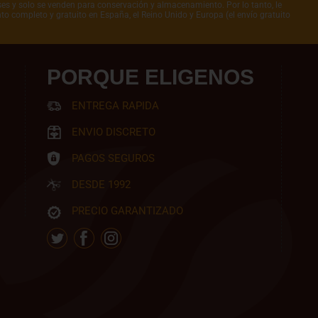
íses y solo se venden para conservación y almacenamiento. Por lo tanto, le
to completo y gratuito en España, el Reino Unido y Europa (el envío gratuito
PORQUE ELIGENOS
ENTREGA RAPIDA
ENVIO DISCRETO
PAGOS SEGUROS
DESDE 1992
PRECIO GARANTIZADO