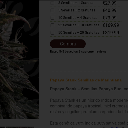
€27.99
3 Semillas + 1 Gratuita
€40.99
5 Semillas + 2 Gratuitas
€73.99
10 Semillas + 4 Gratuitas
€169.99
25 Semillas + 10 Gratuitas
€319.99
50 Semillas + 20 Gratuitas
Compra
Rated
5
/5 based on
2
customer reviews
Papaya Stank Semillas de Marihuana
Papaya Stank – Semillas Papaya Fuel c
Papaya Stank es un híbrido índica modern
combinando papaya tropical, miel cremosa,
resina y cogollos premium cargados de tri
Esta genética 70% índica 30% sativa está