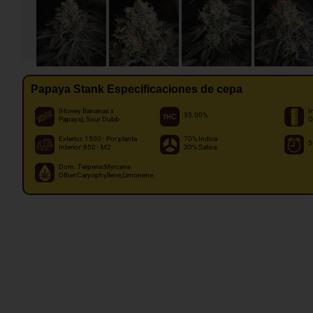
Papaya Stank Especificaciones de cepa
(Honey Bananas x
I
35.00%
Papaya), Sour Dubb
O
Exterior: 1500 - Por planta
70% Indica
5
Interior: 850 - M2
30% Sativa
Dom. Terpene:Myrcene
Other:Caryophyllene,Limonene