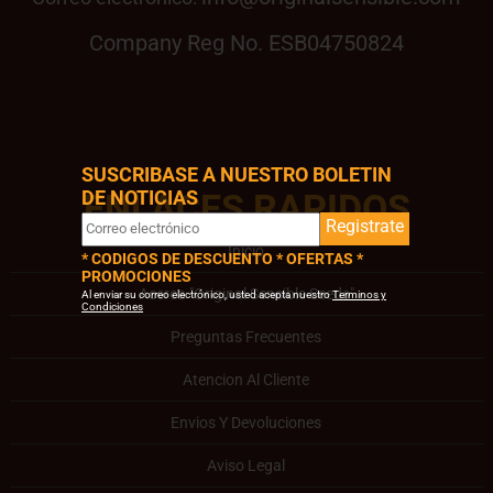
Company Reg No. ESB04750824
SUSCRIBASE A NUESTRO BOLETIN
DE NOTICIAS
ENLACES RAPIDOS
Registrate
Inicio
* CODIGOS DE DESCUENTO * OFERTAS *
PROMOCIONES
Acerca "Original Sensible Seeds"
Al enviar su correo electrónico, usted acepta nuestro
Terminos y
Condiciones
Preguntas Frecuentes
Atencion Al Cliente
Envios Y Devoluciones
Aviso Legal