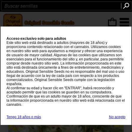
Articulos
(0
)
Acceso exclusivo solo para adultos
Auto Super Skunk
Este sitio web está destinado a adultos (mayores de 18 años) y
proporciona contenido relacionado con el cannabis. Utilizamos cookies
en nuestro sitio web para ayudarnos a mejorar y ofrecer una experiencia
Critical Auto
x
Skunk #1
de usuario de mayor calidad. Algunas de las cookies que utilizamos son
esenciales para el funcionamiento del sitio y, en particular, para permitirle
comprar desde nuestro sitio web. La información proporcionada en este
sitio está destinada únicamente a fines de entretenimiento, medicinales y
educativos. Original Sensible Seeds no es responsable del mal uso o uso
ilegal de acuerdo con la ley de cada país con respecto a los productos
comercializados. Original Sensible Seeds cumple con la legislación
española.
Al confirmar su edad y hacer clic en "ENTRAR", habrá reconocido y
aceptado permitir que las cookies se guarden en su computadora.
Confirmación de que es un adulto mayor de 18 años, consciente de que
la información proporcionada en nuestro sitio web está relacionada con el
cannabis.
Tengo 18 años o más
No acepto