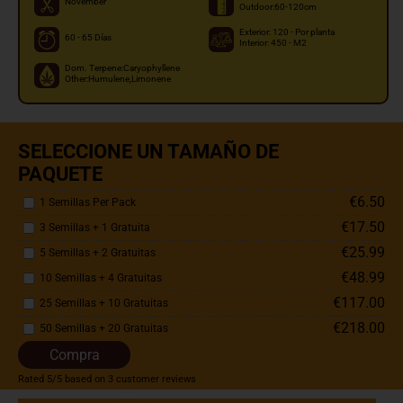
November
Outdoor:60-120cm
Exterior: 120 - Por planta
60 - 65 Días
Interior: 450 - M2
Dom. Terpene:Caryophyllene
Other:Humulene,Limonene
SELECCIONE UN TAMAÑO DE
PAQUETE
€6.50
1 Semillas Per Pack
€17.50
3 Semillas + 1 Gratuita
€25.99
5 Semillas + 2 Gratuitas
€48.99
10 Semillas + 4 Gratuitas
€117.00
25 Semillas + 10 Gratuitas
€218.00
50 Semillas + 20 Gratuitas
Compra
Rated
5
/5 based on
3
customer reviews