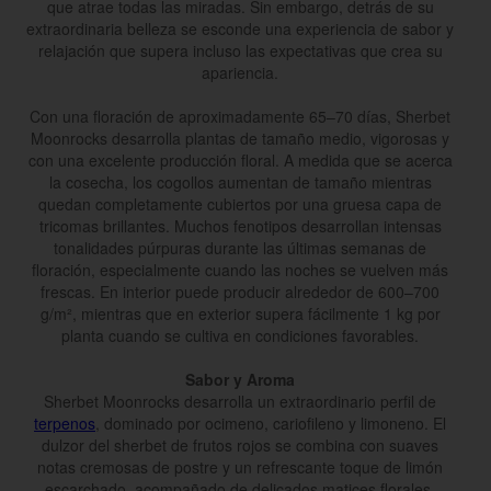
que atrae todas las miradas. Sin embargo, detrás de su
extraordinaria belleza se esconde una experiencia de sabor y
relajación que supera incluso las expectativas que crea su
apariencia.
Con una floración de aproximadamente 65–70 días, Sherbet
Moonrocks desarrolla plantas de tamaño medio, vigorosas y
con una excelente producción floral. A medida que se acerca
la cosecha, los cogollos aumentan de tamaño mientras
quedan completamente cubiertos por una gruesa capa de
tricomas brillantes. Muchos fenotipos desarrollan intensas
tonalidades púrpuras durante las últimas semanas de
floración, especialmente cuando las noches se vuelven más
frescas. En interior puede producir alrededor de 600–700
g/m², mientras que en exterior supera fácilmente 1 kg por
planta cuando se cultiva en condiciones favorables.
Sabor y Aroma
Sherbet Moonrocks desarrolla un extraordinario perfil de
terpenos
, dominado por ocimeno, cariofileno y limoneno. El
dulzor del sherbet de frutos rojos se combina con suaves
notas cremosas de postre y un refrescante toque de limón
escarchado, acompañado de delicados matices florales,