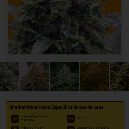
Sherbet Moonrocks Especificaciones de cepa
Sherbet Cake, Purple
33.00%
Moonbow
Indoor:90-140cm
Exterior: 1000 - Por planta