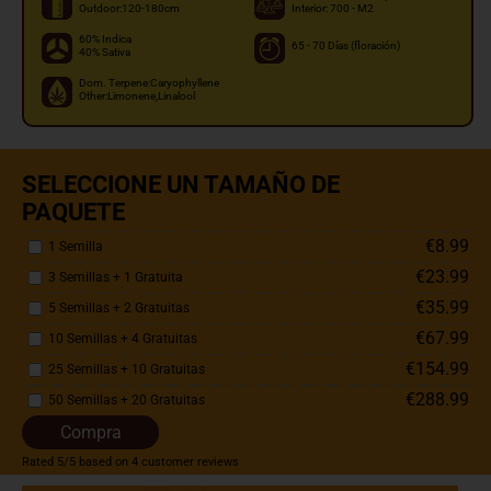
Outdoor:120-180cm
Interior: 700 - M2
60% Indica
65 - 70 Días (floración)
40% Sativa
Dom. Terpene:Caryophyllene
Other:Limonene,Linalool
SELECCIONE UN TAMAÑO DE
PAQUETE
€8.99
1 Semilla
€23.99
3 Semillas + 1 Gratuita
€35.99
5 Semillas + 2 Gratuitas
€67.99
10 Semillas + 4 Gratuitas
€154.99
25 Semillas + 10 Gratuitas
€288.99
50 Semillas + 20 Gratuitas
Compra
Rated
5
/5 based on
4
customer reviews