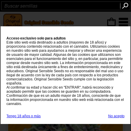
Articulos
(0
)
Acceso exclusivo solo para adultos
Sherbet Moonrocks
Este sitio web está destinado a adultos (mayores de 18 años) y
proporciona contenido relacionado con el cannabis. Utilizamos cookies
en nuestro sitio web para ayudarnos a mejorar y ofrecer una experiencia
Sherbet Cake
x
Purple Moonbow
de usuario de mayor calidad. Algunas de las cookies que utilizamos son
esenciales para el funcionamiento del sitio y, en particular, para permitirle
comprar desde nuestro sitio web. La información proporcionada en este
sitio está destinada únicamente a fines de entretenimiento, medicinales y
educativos. Original Sensible Seeds no es responsable del mal uso o uso
ilegal de acuerdo con la ley de cada país con respecto a los productos
comercializados. Original Sensible Seeds cumple con la legislación
española.
Al confirmar su edad y hacer clic en "ENTRAR", habrá reconocido y
aceptado permitir que las cookies se guarden en su computadora.
Confirmación de que es un adulto mayor de 18 años, consciente de que
la información proporcionada en nuestro sitio web está relacionada con el
cannabis.
Tengo 18 años o más
No acepto