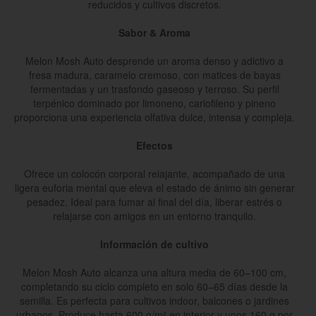
reducidos y cultivos discretos.
Sabor & Aroma
Melon Mosh Auto desprende un aroma denso y adictivo a
fresa madura, caramelo cremoso, con matices de bayas
fermentadas y un trasfondo gaseoso y terroso. Su perfil
terpénico dominado por limoneno, cariofileno y pineno
proporciona una experiencia olfativa dulce, intensa y compleja.
Efectos
Ofrece un colocón corporal relajante, acompañado de una
ligera euforia mental que eleva el estado de ánimo sin generar
pesadez. Ideal para fumar al final del día, liberar estrés o
relajarse con amigos en un entorno tranquilo.
Información de cultivo
Melon Mosh Auto alcanza una altura media de 60–100 cm,
completando su ciclo completo en solo 60–65 días desde la
semilla. Es perfecta para cultivos indoor, balcones o jardines
urbanos. Produce hasta 600 g/m² en interior y unos 160 g por