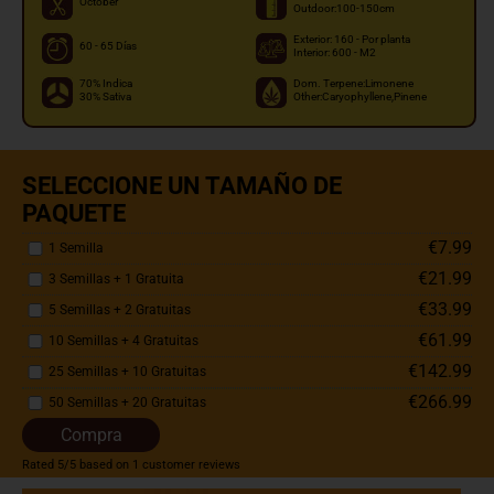
October
Outdoor:100-150cm
Exterior: 160 - Por planta
60 - 65 Días
Interior: 600 - M2
70% Indica
Dom. Terpene:Limonene
30% Sativa
Other:Caryophyllene,Pinene
SELECCIONE UN TAMAÑO DE
PAQUETE
€7.99
1 Semilla
€21.99
3 Semillas + 1 Gratuita
€33.99
5 Semillas + 2 Gratuitas
€61.99
10 Semillas + 4 Gratuitas
€142.99
25 Semillas + 10 Gratuitas
€266.99
50 Semillas + 20 Gratuitas
Compra
Rated
5
/5 based on
1
customer reviews