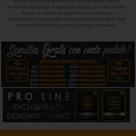
ambos métodos de germinación, es importante que las
semillas se mantengan húmedas y calientes, pero sin secarse.
Al usar el método del papel de cocina, entierra
cuidadosamente las semillas de la variedad Melon Mosh Auto
en el medio de cultivo una vez que hayan germinado.