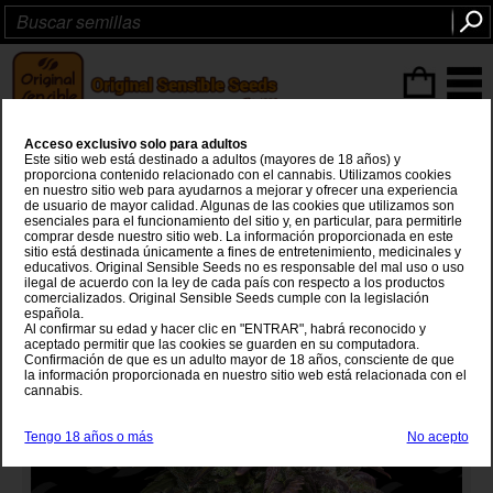
Articulos
(0
)
Acceso exclusivo solo para adultos
Melon Mosh Auto
Este sitio web está destinado a adultos (mayores de 18 años) y
proporciona contenido relacionado con el cannabis. Utilizamos cookies
en nuestro sitio web para ayudarnos a mejorar y ofrecer una experiencia
Pound Town
x
Ztrawberries
de usuario de mayor calidad. Algunas de las cookies que utilizamos son
esenciales para el funcionamiento del sitio y, en particular, para permitirle
comprar desde nuestro sitio web. La información proporcionada en este
sitio está destinada únicamente a fines de entretenimiento, medicinales y
educativos. Original Sensible Seeds no es responsable del mal uso o uso
ilegal de acuerdo con la ley de cada país con respecto a los productos
comercializados. Original Sensible Seeds cumple con la legislación
española.
Al confirmar su edad y hacer clic en "ENTRAR", habrá reconocido y
aceptado permitir que las cookies se guarden en su computadora.
Confirmación de que es un adulto mayor de 18 años, consciente de que
la información proporcionada en nuestro sitio web está relacionada con el
cannabis.
Tengo 18 años o más
No acepto