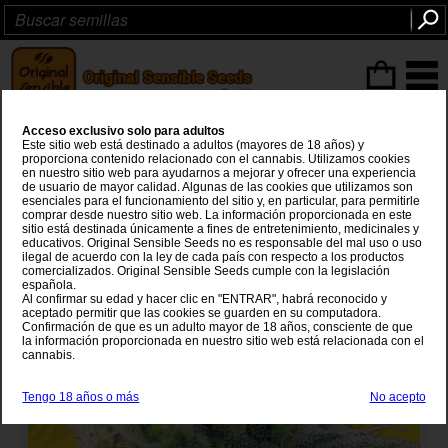
Articulos
(0
)
Acceso exclusivo solo para adultos
Auto Ghost OG
Este sitio web está destinado a adultos (mayores de 18 años) y
proporciona contenido relacionado con el cannabis. Utilizamos cookies
en nuestro sitio web para ayudarnos a mejorar y ofrecer una experiencia
Colorado Ghost OG
x
Auto OG Kush
de usuario de mayor calidad. Algunas de las cookies que utilizamos son
esenciales para el funcionamiento del sitio y, en particular, para permitirle
comprar desde nuestro sitio web. La información proporcionada en este
sitio está destinada únicamente a fines de entretenimiento, medicinales y
educativos. Original Sensible Seeds no es responsable del mal uso o uso
ilegal de acuerdo con la ley de cada país con respecto a los productos
comercializados. Original Sensible Seeds cumple con la legislación
española.
Al confirmar su edad y hacer clic en "ENTRAR", habrá reconocido y
aceptado permitir que las cookies se guarden en su computadora.
Confirmación de que es un adulto mayor de 18 años, consciente de que
la información proporcionada en nuestro sitio web está relacionada con el
cannabis.
Tengo 18 años o más
No acepto