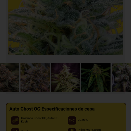
Auto Ghost OG Especificaciones de cepa
Colorado Ghost OG, Auto OG
20.00%
Kush
Indoor:60-120cm