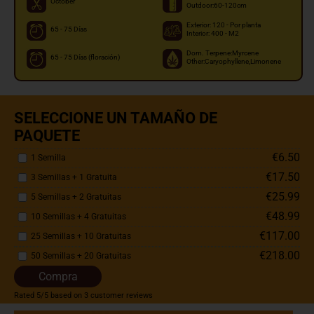
October
Outdoor:60-120cm
Exterior: 120 - Por planta
65 - 75 Días
Interior: 400 - M2
Dom. Terpene:Myrcene
65 - 75 Días (floración)
Other:Caryophyllene,Limonene
SELECCIONE UN TAMAÑO DE
PAQUETE
€6.50
1 Semilla
€17.50
3 Semillas + 1 Gratuita
€25.99
5 Semillas + 2 Gratuitas
€48.99
10 Semillas + 4 Gratuitas
€117.00
25 Semillas + 10 Gratuitas
€218.00
50 Semillas + 20 Gratuitas
Compra
Rated
5
/5 based on
3
customer reviews