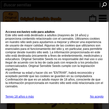
Articulos
(0
)
Acceso exclusivo solo para adultos
Auto NL x Blueberry
Este sitio web está destinado a adultos (mayores de 18 años) y
proporciona contenido relacionado con el cannabis. Utilizamos cookies
en nuestro sitio web para ayudarnos a mejorar y ofrecer una experiencia
Northern Lights
x
Blueberry x Ruderalis
de usuario de mayor calidad. Algunas de las cookies que utilizamos son
esenciales para el funcionamiento del sitio y, en particular, para permitirle
comprar desde nuestro sitio web. La información proporcionada en este
sitio está destinada únicamente a fines de entretenimiento, medicinales y
educativos. Original Sensible Seeds no es responsable del mal uso o uso
ilegal de acuerdo con la ley de cada país con respecto a los productos
comercializados. Original Sensible Seeds cumple con la legislación
española.
Al confirmar su edad y hacer clic en "ENTRAR", habrá reconocido y
aceptado permitir que las cookies se guarden en su computadora.
Confirmación de que es un adulto mayor de 18 años, consciente de que
la información proporcionada en nuestro sitio web está relacionada con el
cannabis.
Tengo 18 años o más
No acepto