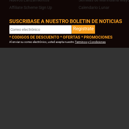
Nuevos Lanzamientos
Semillas de Marihuana Mayo
Affiliate Scheme Sign Up
Calendario Lunar
SUSCRIBASE A NUESTRO BOLETIN DE NOTICIAS
Registrate
* CODIGOS DE DESCUENTO * OFERTAS * PROMOCIONES
Al enviar su correo electrónico, usted acepta nuestro
Terminos y Condiciones