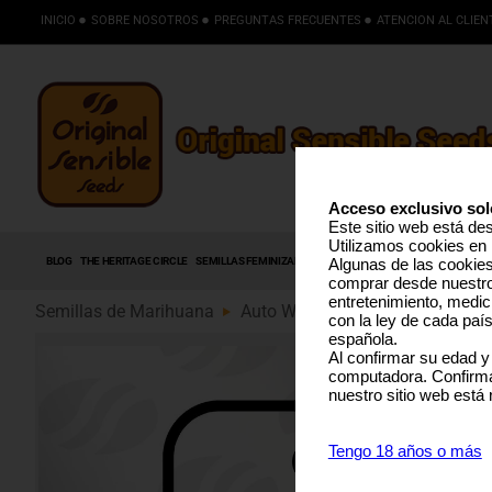
INICIO
SOBRE NOSOTROS
PREGUNTAS FRECUENTES
ATENCION AL CLIEN
Acceso exclusivo sol
Este sitio web está de
Utilizamos cookies en 
BLOG
THE HERITAGE CIRCLE
SEMILLAS FEMINIZADAS
SEMILLAS AUTOFLORECIENTES
S
Algunas de las cookies 
comprar desde nuestro 
entretenimiento, medic
Semillas de Marihuana
Auto Watermelon Z (89)
con la ley de cada paí
española.
Al confirmar su edad y
computadora. Confirma
nuestro sitio web está
Tengo 18 años o más