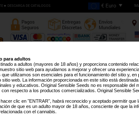
Ma
TE
DESCARGA DE CATALOGOS
Envios Gratis en Pedidos
Superiores €200
o para adultos
stinado a adultos (mayores de 18 años) y proporciona contenido rela
nuestro sitio web para ayudarnos a mejorar y ofrecer una experienci
EMILLAS ALTO THC
LÍNEA PRO
SEMILLAS MEDICINAL
SEMILLAS EEUU
SEMILLAS GRANEL
TERPEN
que utilizamos son esenciales para el funcionamiento del sitio y, en pa
sitio web. La información proporcionada en este sitio está destinada
inales y educativos. Original Sensible Seeds no es responsable del m
s con respecto a los productos comercializados. Original Sensible Se
Auto Watermelon Z
 hacer clic en "ENTRAR", habrá reconocido y aceptado permitir que 
ción de que es un adulto mayor de 18 años, consciente de que la in
Watermelon
x
Z x Auto
 relacionada con el cannabis.
SELECCIONE UN TAMAÑO 
PAQUETE
Sorry, th
Rated
5
/5 based on
5
customer reviews