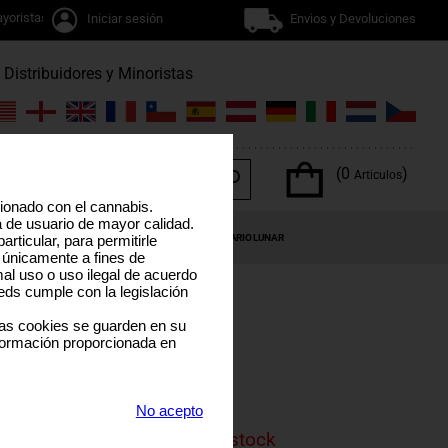
yoristas
Iniciar sesión
Envios y Devoluciones
Distribuidores y Minoristas
(0
)
Articulos
cionado con el cannabis.
a de usuario de mayor calidad.
OS DEL CANNABIS
OFERTAS ESPECIALES
CALENDARIO LUNAR
rticular, para permitirle
 únicamente a fines de
al uso o uso ilegal de acuerdo
eds cumple con la legislación
las cookies se guarden en su
formación proporcionada en
DE
No acepto
is product is currenly out of stock