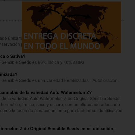
inado únicamente a fines informativos y educativos.
onservación para coleccionistas y como souvenirs.
Lee mas
ca o Sativa?
l Sensible Seeds es 60% índica y 40% sativa
inizada?
 Sensible Seeds es una variedad Feminizadas - Autofloración.
cannabis de la variedad Auto Watermelon Z?
 de la variedad Auto Watermelon Z de Original Sensible Seeds,
 hermético, fresco, seco y oscuro, con un etiquetado adecuado
como la fecha de almacenamiento para facilitar su identificación
atermelon Z de Original Sensible Seeds en mi ubicación,