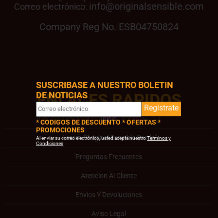
info@originalsensible.com
Correo electrónico:
Company Reg No. ESB04750824
SUSCRIBASE A NUESTRO BOLETIN
DE NOTICIAS
ENLACES RAPIDOS
Registrate
Inicio
* CODIGOS DE DESCUENTO * OFERTAS *
PROMOCIONES
Acerca "Original Sensible Seeds"
Al enviar su correo electrónico, usted acepta nuestro
Terminos y
Condiciones
Preguntas Frecuentes
Atencion Al Cliente
Envios Y Devoluciones
Aviso Legal