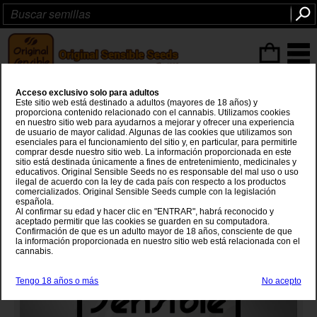
Articulos
(0
)
Acceso exclusivo solo para adultos
Black Domina Fast
Este sitio web está destinado a adultos (mayores de 18 años) y
proporciona contenido relacionado con el cannabis. Utilizamos cookies
en nuestro sitio web para ayudarnos a mejorar y ofrecer una experiencia
Black Domina
x
Secret Hybrid
de usuario de mayor calidad. Algunas de las cookies que utilizamos son
esenciales para el funcionamiento del sitio y, en particular, para permitirle
comprar desde nuestro sitio web. La información proporcionada en este
sitio está destinada únicamente a fines de entretenimiento, medicinales y
educativos. Original Sensible Seeds no es responsable del mal uso o uso
ilegal de acuerdo con la ley de cada país con respecto a los productos
comercializados. Original Sensible Seeds cumple con la legislación
española.
Al confirmar su edad y hacer clic en "ENTRAR", habrá reconocido y
aceptado permitir que las cookies se guarden en su computadora.
Confirmación de que es un adulto mayor de 18 años, consciente de que
la información proporcionada en nuestro sitio web está relacionada con el
cannabis.
Tengo 18 años o más
No acepto