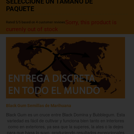
SELECCIONE UN TAMAÑO DE
PAQUETE
Sorry, this product is
Rated
5
/5 based on
4
customer reviews
currenly out of stock
Black Gum Semillas de Marihuana
Black Gum es un cruce entre Black Domina y Bubblegum. Esta
variedad es fácil de cultivar y funciona bien tanto en interiores
como en exteriores, ya sea que la superes, la ates o la dejes
para que haga lo suyo, produciendo resultados excepcionales