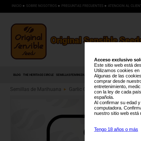
INICIO
SOBRE NOSOTROS
PREGUNTAS FRECUENTES
ATENCION AL CLIEN
Acceso exclusivo sol
Este sitio web está de
Utilizamos cookies en 
BLOG
THE HERITAGE CIRCLE
SEMILLAS FEMINIZADAS
SEMILLAS AUTOFLORECIENTES
S
Algunas de las cookies 
comprar desde nuestro 
entretenimiento, medic
Semillas de Marihuana
Garlic Cookies (89)
con la ley de cada paí
española.
Al confirmar su edad y
computadora. Confirma
nuestro sitio web está
Tengo 18 años o más