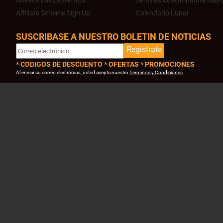
Nuevos Lanzamientos
Semillas de Marihuana Mayo
Affiliate Scheme Sign Up
Calendario Lunar
SUSCRIBASE A NUESTRO BOLETIN DE NOTICIAS
Registrate
* CODIGOS DE DESCUENTO * OFERTAS * PROMOCIONES
Al enviar su correo electrónico, usted acepta nuestro
Terminos y Condiciones