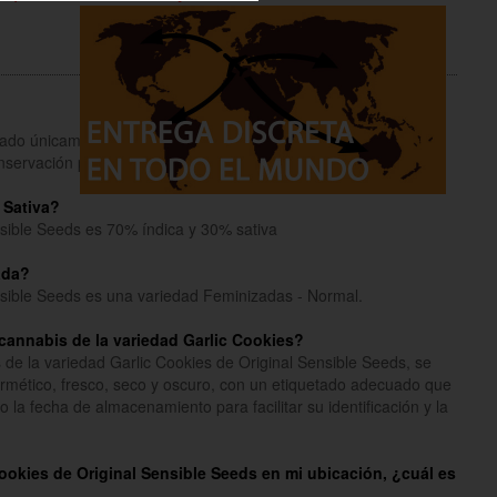
inado únicamente a fines informativos y educativos.
onservación para coleccionistas y como souvenirs.
Lee mas
 Sativa?
nsible Seeds es 70% índica y 30% sativa
ada?
nsible Seeds es una variedad Feminizadas - Normal.
cannabis de la variedad Garlic Cookies?
de la variedad Garlic Cookies de Original Sensible Seeds, se
rmético, fresco, seco y oscuro, con un etiquetado adecuado que
 la fecha de almacenamiento para facilitar su identificación y la
 Cookies de Original Sensible Seeds en mi ubicación, ¿cuál es