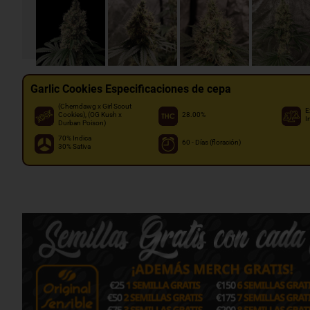
Garlic Cookies Especificaciones de cepa
(Chemdawg x Girl Scout
E
Cookies), (OG Kush x
28.00%
I
Durban Poison)
70% Indica
60 - Días (floración)
30% Sativa