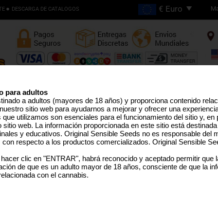
Ma
TE
DESCARGA DE CATALOGOS
Envios Gratis en Pedidos
Superiores €200
o para adultos
stinado a adultos (mayores de 18 años) y proporciona contenido rela
nuestro sitio web para ayudarnos a mejorar y ofrecer una experienci
EMILLAS ALTO THC
LÍNEA PRO
SEMILLAS MEDICINAL
SEMILLAS EEUU
SEMILLAS GRANEL
TERPEN
que utilizamos son esenciales para el funcionamiento del sitio y, en pa
sitio web. La información proporcionada en este sitio está destinada
inales y educativos. Original Sensible Seeds no es responsable del m
s con respecto a los productos comercializados. Original Sensible Se
Garlic Cookies
 hacer clic en "ENTRAR", habrá reconocido y aceptado permitir que 
ción de que es un adulto mayor de 18 años, consciente de que la in
(Chemdawg x Girl Scout Cookies)
x
(OG Kush x 
 relacionada con el cannabis.
SELECCIONE UN TAMAÑO 
PAQUETE
Sorry, th
Rated
5
/5 based on
5
customer reviews