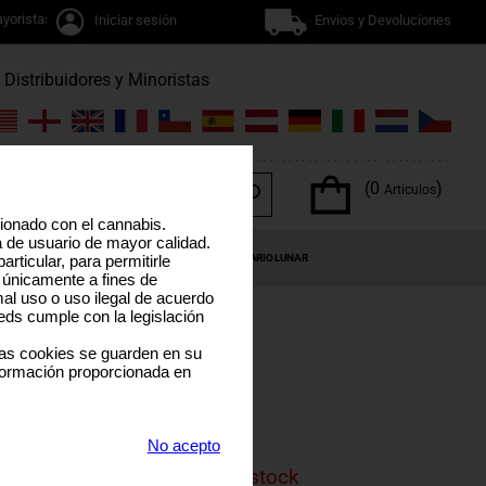
yoristas
Iniciar sesión
Envios y Devoluciones
Distribuidores y Minoristas
(0
)
Articulos
cionado con el cannabis.
a de usuario de mayor calidad.
OS DEL CANNABIS
OFERTAS ESPECIALES
CALENDARIO LUNAR
rticular, para permitirle
 únicamente a fines de
al uso o uso ilegal de acuerdo
eds cumple con la legislación
las cookies se guarden en su
formación proporcionada en
Durban Poison)
DE
No acepto
is product is currenly out of stock