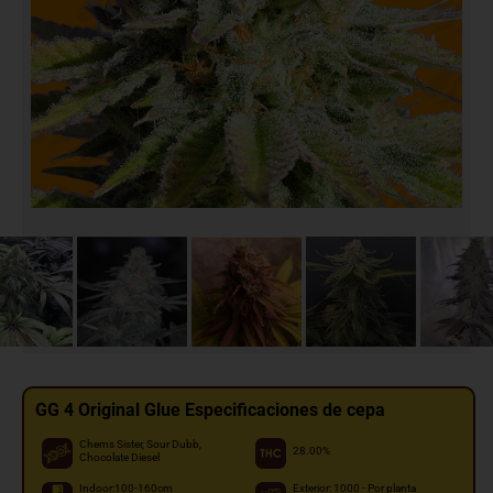
GG 4 Original Glue Especificaciones de cepa
Chems Sister, Sour Dubb,
28.00%
Chocolate Diesel
Indoor:100-160cm
Exterior: 1000 - Por planta