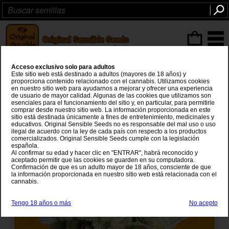
Articulos
(0
)
Acceso exclusivo solo para adultos
GG 4 Original Glue
Este sitio web está destinado a adultos (mayores de 18 años) y
proporciona contenido relacionado con el cannabis. Utilizamos cookies
en nuestro sitio web para ayudarnos a mejorar y ofrecer una experiencia
Chems Sister
x
Sour Dubb x Chocolate Diesel
de usuario de mayor calidad. Algunas de las cookies que utilizamos son
esenciales para el funcionamiento del sitio y, en particular, para permitirle
comprar desde nuestro sitio web. La información proporcionada en este
sitio está destinada únicamente a fines de entretenimiento, medicinales y
educativos. Original Sensible Seeds no es responsable del mal uso o uso
ilegal de acuerdo con la ley de cada país con respecto a los productos
comercializados. Original Sensible Seeds cumple con la legislación
española.
Al confirmar su edad y hacer clic en "ENTRAR", habrá reconocido y
aceptado permitir que las cookies se guarden en su computadora.
Confirmación de que es un adulto mayor de 18 años, consciente de que
la información proporcionada en nuestro sitio web está relacionada con el
cannabis.
Tengo 18 años o más
No acepto