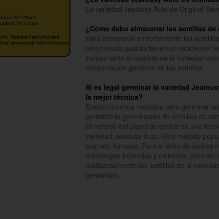
La variedad Jealousy Auto de Original Sen
ndoor:70-120cm
utdoor:70-120cm
¿Cómo debo almacenar las semillas de 
Para almacenar correctamente las semillas
om. Terpene:Caryophyllene
ther:Limonene,Linalool,Myrcene
recomienda guardarlas en un recipiente he
incluya tanto el nombre de la variedad como
conservación genética de las semillas.
Si es legal germinar la variedad Jealou
la mejor técnica?
Existen muchos métodos para germinar las s
permiten la germinación de semillas de ca
El método del papel de cocina es una técni
variedad Jealousy Auto. Otro método popula
sustrato húmedo. Para el éxito de ambos m
mantengan húmedas y calientes, pero sin se
cuidadosamente las semillas de la varieda
germinado.