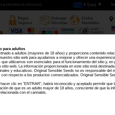
Ma
TE
DESCARGA DE CATALOGOS
Envios Gratis en Pedidos
Superiores €200
o para adultos
stinado a adultos (mayores de 18 años) y proporciona contenido rela
nuestro sitio web para ayudarnos a mejorar y ofrecer una experienci
EMILLAS ALTO THC
LÍNEA PRO
SEMILLAS MEDICINAL
SEMILLAS EEUU
SEMILLAS GRANEL
TERPEN
que utilizamos son esenciales para el funcionamiento del sitio y, en pa
sitio web. La información proporcionada en este sitio está destinada
inales y educativos. Original Sensible Seeds no es responsable del m
s con respecto a los productos comercializados. Original Sensible Se
Jealousy Auto
 hacer clic en "ENTRAR", habrá reconocido y aceptado permitir que 
ción de que es un adulto mayor de 18 años, consciente de que la in
Gelato #41
x
Sunset Sherbet x XL Auto
 relacionada con el cannabis.
SELECCIONE UN TAMAÑO 
PAQUETE
Sorry, th
Rated
5
/5 based on
3
customer reviews