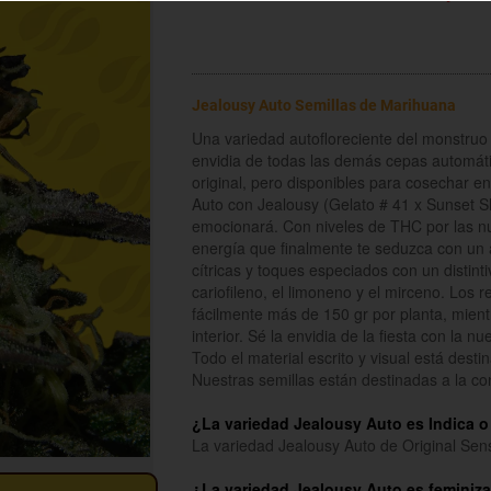
Jealousy Auto Semillas de Marihuana
Una variedad autofloreciente del monstruo
envidia de todas las demás cepas automáti
original, pero disponibles para cosechar
Auto con Jealousy (Gelato # 41 x Sunset 
emocionará. Con niveles de THC por las n
energía que finalmente te seduzca con un a
cítricas y toques especiados con un distint
cariofileno, el limoneno y el mirceno. Lo
fácilmente más de 150 gr por planta, mien
interior. Sé la envidia de la fiesta con la n
Todo el material escrito y visual está dest
Nuestras semillas están destinadas a la c
¿La variedad Jealousy Auto es Indica o
La variedad Jealousy Auto de Original Sen
¿La variedad Jealousy Auto es feminiz