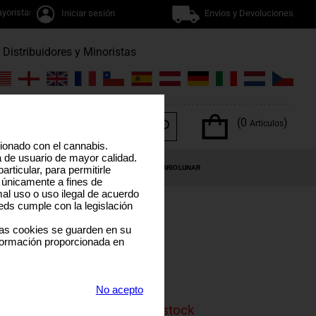
yoristas
Iniciar sesión
Envios y Devoluciones
Distribuidores y Minoristas
(0
)
Articulos
cionado con el cannabis.
a de usuario de mayor calidad.
OS DEL CANNABIS
OFERTAS ESPECIALES
CALENDARIO LUNAR
rticular, para permitirle
 únicamente a fines de
al uso o uso ilegal de acuerdo
eds cumple con la legislación
las cookies se guarden en su
formación proporcionada en
DE
No acepto
is product is currenly out of stock