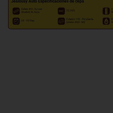
Jealousy Auto Especificaciones de cepa
Gelato #41, Sunset
I
22.00%
Sherbet, XL Auto
O
Exterior: 150 - Por planta
D
65 - 70 Días
Interior: 600 - M2
O