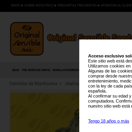
INICIO
SOBRE NOSOTROS
PREGUNTAS FRECUENTES
ATENCION AL CLIEN
Acceso exclusivo sol
Este sitio web está de
Utilizamos cookies en 
BLOG
THE HERITAGE CIRCLE
SEMILLAS FEMINIZADAS
SEMILLAS AUTOFLORECIENTES
S
Algunas de las cookies 
comprar desde nuestro 
entretenimiento, medic
Semillas de Marihuana
Jealousy Auto (89)
con la ley de cada paí
española.
Al confirmar su edad y
computadora. Confirma
nuestro sitio web está
Tengo 18 años o más