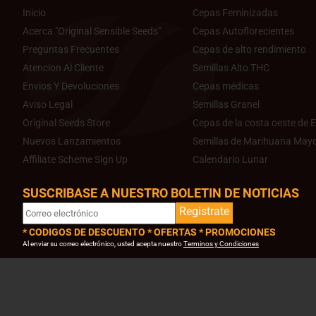
Inicio
Cepas Feminizadas
Acerca "Original Sensible Seeds"
Cepas Autoflorecientes
Preguntas Frecuentes
Cepas de alto rendimiento
Atencion Al Cliente
Semillas Alto THC
Envios Y Devoluciones
Cepas médicas
Aviso Legal
Semillas Granel
Original Seeds Store
Cepas de la costa oeste de E
Nuevos Lanzamientos
Semillas de Marihuana Mayo
Affiliate Scheme Sign Up
Calendario Lunar
SUSCRIBASE A NUESTRO BOLETIN DE NOTICIAS
Registrate
* CODIGOS DE DESCUENTO * OFERTAS * PROMOCIONES
Al enviar su correo electrónico, usted acepta nuestro
Terminos y Condiciones