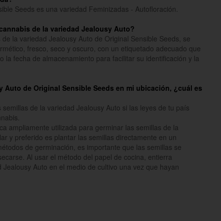
sible Seeds es una variedad Feminizadas - Autofloración.
cannabis de la variedad Jealousy Auto?
 de la variedad Jealousy Auto de Original Sensible Seeds, se
rmético, fresco, seco y oscuro, con un etiquetado adecuado que
 la fecha de almacenamiento para facilitar su identificación y la
sy Auto de Original Sensible Seeds en mi ubicación, ¿cuál es
emillas de la variedad Jealousy Auto si las leyes de tu país
nnabis.
ca ampliamente utilizada para germinar las semillas de la
r y preferido es plantar las semillas directamente en un
étodos de germinación, es importante que las semillas se
carse. Al usar el método del papel de cocina, entierra
d Jealousy Auto en el medio de cultivo una vez que hayan