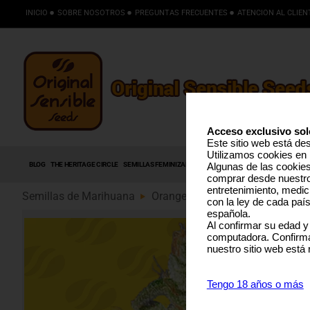
INICIO
SOBRE NOSOTROS
PREGUNTAS FRECUENTES
ATENCION AL CLIEN
Acceso exclusivo sol
Este sitio web está de
Utilizamos cookies en 
BLOG
THE HERITAGE CIRCLE
SEMILLAS FEMINIZADAS
SEMILLAS AUTOFLORECIENTES
S
Algunas de las cookies 
comprar desde nuestro 
entretenimiento, medic
Semillas de Marihuana
Orange Diesel Auto (89)
con la ley de cada paí
española.
Al confirmar su edad y
computadora. Confirma
nuestro sitio web está
Tengo 18 años o más