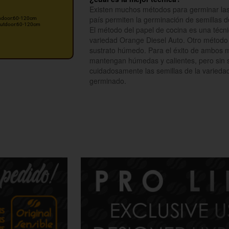
Existen muchos métodos para germinar las s
país permiten la germinación de semillas d
ndoor:60-120cm
utdoor:60-120cm
El método del papel de cocina es una técni
variedad Orange Diesel Auto. Otro método p
sustrato húmedo. Para el éxito de ambos m
mantengan húmedas y calientes, pero sin se
cuidadosamente las semillas de la varieda
germinado.