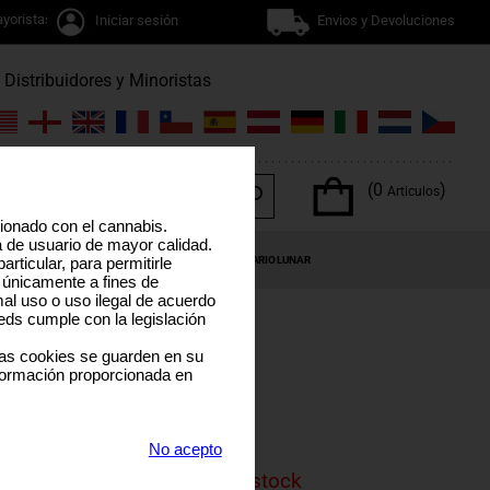
yoristas
Iniciar sesión
Envios y Devoluciones
Distribuidores y Minoristas
(0
)
Articulos
cionado con el cannabis.
a de usuario de mayor calidad.
OS DEL CANNABIS
OFERTAS ESPECIALES
CALENDARIO LUNAR
rticular, para permitirle
 únicamente a fines de
al uso o uso ilegal de acuerdo
eds cumple con la legislación
las cookies se guarden en su
formación proporcionada en
er Skunk
DE
No acepto
is product is currenly out of stock