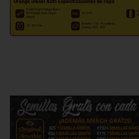
Orange Diesel Auto Especificaciones de cepa
(Californian Orange Bud x
I
NY Diesel), Auto Super
20.00%
O
Skunk
Exterior: 130 - Por planta
70 - 80 Días
Interior: 500 - M2