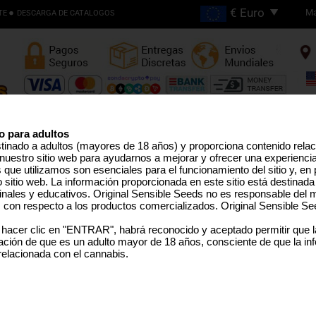
Ma
TE
DESCARGA DE CATALOGOS
Envios Gratis en Pedidos
Superiores €200
o para adultos
stinado a adultos (mayores de 18 años) y proporciona contenido rela
nuestro sitio web para ayudarnos a mejorar y ofrecer una experienci
EMILLAS ALTO THC
LÍNEA PRO
SEMILLAS MEDICINAL
SEMILLAS EEUU
SEMILLAS GRANEL
TERPEN
que utilizamos son esenciales para el funcionamiento del sitio y, en pa
sitio web. La información proporcionada en este sitio está destinada
inales y educativos. Original Sensible Seeds no es responsable del m
s con respecto a los productos comercializados. Original Sensible Se
Orange Diesel Auto
 hacer clic en "ENTRAR", habrá reconocido y aceptado permitir que 
ción de que es un adulto mayor de 18 años, consciente de que la in
(Californian Orange Bud x NY Diesel)
x
Auto Sup
 relacionada con el cannabis.
SELECCIONE UN TAMAÑO 
PAQUETE
Sorry, th
Rated
5
/5 based on
5
customer reviews