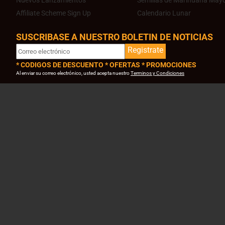
Nuevos Lanzamientos
Semillas de Marihuana Mayo
Affiliate Scheme Sign Up
Calendario Lunar
SUSCRIBASE A NUESTRO BOLETIN DE NOTICIAS
Registrate
* CODIGOS DE DESCUENTO * OFERTAS * PROMOCIONES
Al enviar su correo electrónico, usted acepta nuestro
Terminos y Condiciones