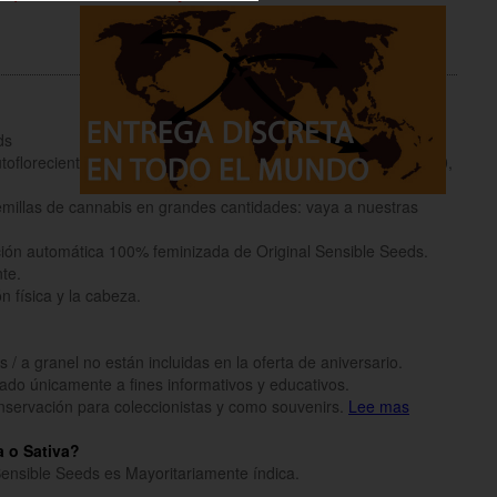
ds
oflorecientes sueltas / sin empaquetar en cantidades de 25, 50,
millas de cannabis en grandes cantidades: vaya a nuestras
ción automática 100% feminizada de Original Sensible Seeds.
te.
n física y la cabeza.
 / a granel no están incluidas en la oferta de aniversario.
inado únicamente a fines informativos y educativos.
onservación para coleccionistas y como souvenirs.
Lee mas
a o Sativa?
Sensible Seeds es Mayoritariamente índica.