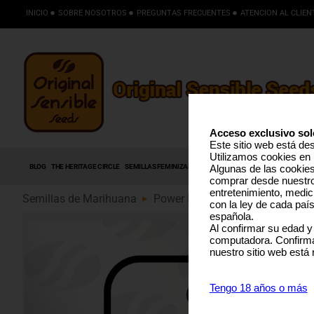
INICIO
SOBRE NOSOTROS
PREGUNTAS FRECUENTES
ATENCION AL CLIEN
Acceso exclusivo sol
Este sitio web está de
Utilizamos cookies en 
BLOG
THE HERITAGE CIRCLE
SEMILLAS FEMINIZADAS
SEMILLAS AUTOFLORECIENTES
S
Algunas de las cookies 
comprar desde nuestro 
entretenimiento, medic
Semillas de Marihuana
Power Plant Auto (89)
con la ley de cada paí
española.
Al confirmar su edad y
computadora. Confirma
nuestro sitio web está
Tengo 18 años o más