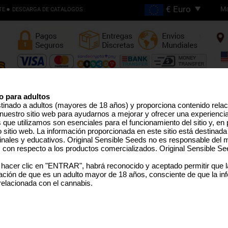
Ma
TE
DESCARGA DE CATALOGOS
Envios Gratis en Pedidos
Superiores €200
o para adultos
stinado a adultos (mayores de 18 años) y proporciona contenido rela
nuestro sitio web para ayudarnos a mejorar y ofrecer una experienci
EMILLAS ALTO THC
LÍNEA PRO
SEMILLAS MEDICINAL
SEMILLAS EEUU
SEMILLAS GRANEL
TERPEN
que utilizamos son esenciales para el funcionamiento del sitio y, en pa
sitio web. La información proporcionada en este sitio está destinada
inales y educativos. Original Sensible Seeds no es responsable del m
s con respecto a los productos comercializados. Original Sensible Se
Power Plant Auto
 hacer clic en "ENTRAR", habrá reconocido y aceptado permitir que 
ción de que es un adulto mayor de 18 años, consciente de que la in
Power Plant
x
Autoflowering
 relacionada con el cannabis.
SELECCIONE UN TAMAÑO 
PAQUETE
Sorry, th
Rated
5
/5 based on
3
customer reviews