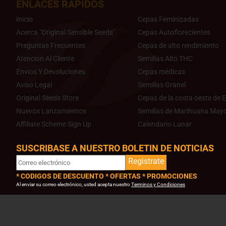
ENLACES RAPIDOS
Inicio
Cepas Feminizadas
Acerca "Original Sensible Seeds"
Cepas Autoflorecientes
Preguntas Frecuentes
Cepas de alto rendimiento
Atencion Al Cliente
Semillas Alto THC
Envios Y Devoluciones
Cepas médicas
Aviso Legal
Semillas Granel
Original Seeds Store
Cepas de la costa oeste de E
Nuevos Lanzamientos
Semillas de Marihuana Mayo
Affiliate Scheme Sign Up
Calendario Lunar
SUSCRIBASE A NUESTRO BOLETIN DE NOTICIAS
Registrate
* CODIGOS DE DESCUENTO * OFERTAS * PROMOCIONES
Al enviar su correo electrónico, usted acepta nuestro
Terminos y Condiciones