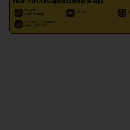
Power Plant Auto Especificaciones de cepa
Power Plant,
19.00%
6
Autoflowering
Exterior: 200 - Por planta
Interior: 600 - M2