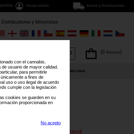
yoristas
Iniciar sesión
Envios y Devoluciones
Distribuidores y Minoristas
(0
)
Articulos
cionado con el cannabis.
a de usuario de mayor calidad.
OS DEL CANNABIS
OFERTAS ESPECIALES
CALENDARIO LUNAR
rticular, para permitirle
 únicamente a fines de
al uso o uso ilegal de acuerdo
eds cumple con la legislación
las cookies se guarden en su
formación proporcionada en
DE
No acepto
is product is currenly out of stock