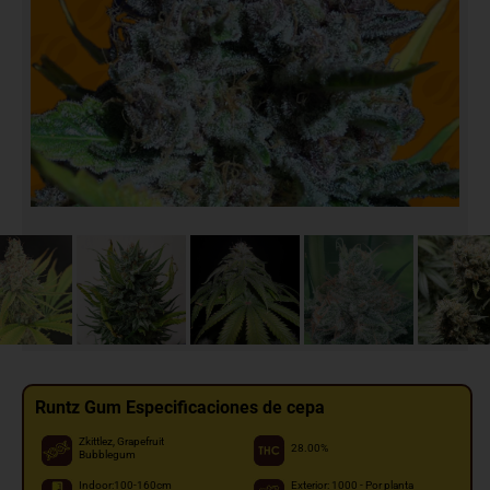
Runtz Gum Especificaciones de cepa
Zkittlez, Grapefruit
28.00%
Bubblegum
Indoor:100-160cm
Exterior: 1000 - Por planta