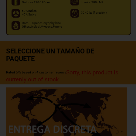
Outdoor:120-180cm
Interior: 700 - M2
60% Indica
70 - Días (floración)
40% Sativa
Dom. Terpene:Caryophyllene
Other:Linalool,Myrcene,Pinene
SELECCIONE UN TAMAÑO DE
PAQUETE
Sorry, this product is
Rated
5
/5 based on
4
customer reviews
currenly out of stock