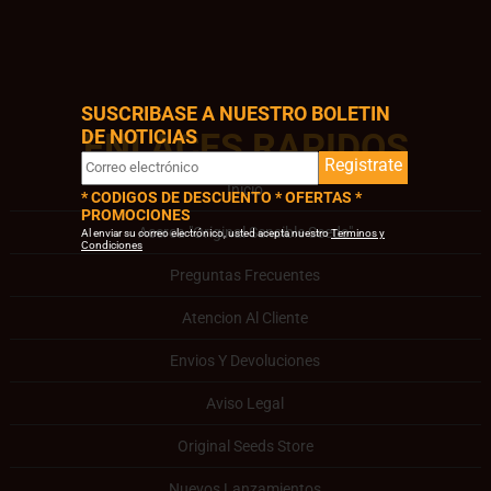
SUSCRIBASE A NUESTRO BOLETIN
DE NOTICIAS
ENLACES RAPIDOS
Registrate
Inicio
* CODIGOS DE DESCUENTO * OFERTAS *
PROMOCIONES
Acerca "Original Sensible Seeds"
Al enviar su correo electrónico, usted acepta nuestro
Terminos y
Condiciones
Preguntas Frecuentes
Atencion Al Cliente
Envios Y Devoluciones
Aviso Legal
Original Seeds Store
Nuevos Lanzamientos